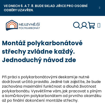
Přejít
VE DNECH 6. A 7. 8. BUDE SKLAD JIŘICE PRO OSOBNÍ
na
ODBĚRY UZAVŘEN.
Nejlevnější Polykarbonát Chat
obsah
Náku
Hledat
Přihlášení
Montáž polykarbonátové
košík
střechy zvládne každý.
Jednoduchý návod zde
Při práci s polykarbonátovými deskami je nutné
dodržovat určitá pravidla. Jedině tak zajistíte, že bude
zachována maximální funkčnost a dlouhá životnost
polykarbonátu. Vysvětlíme vám, jak pracovat s plným
a komůrkovým polykarbonátem od prvního okamžiku
až po finální dokončení montáže střechy.