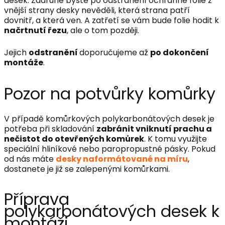
desek. Zadruhé byste po odstranění ochranné fólie z
vnější strany desky nevěděli, která strana patří
dovnitř, a která ven. A zatřetí se vám bude folie hodit k
načrtnutí řezu
, ale o tom později.
Jejich
odstranění
doporučujeme až
po dokončení
montáže
.
Pozor na potvůrky komůrky
V případě komůrkových polykarbonátových desek je
potřeba při skladování
zabránit vniknutí prachu a
nečistot do otevřených komůrek
. K tomu využijte
speciální hliníkové nebo paropropustné pásky. Pokud
od nás máte
desky
naformátované na míru
,
dostanete je již se zalepenými komůrkami.
Příprava
polykarbonátových desek k
montáži