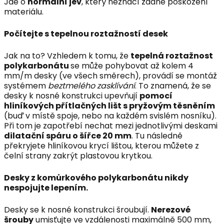
Jde o
normální jev
, který neznačí žádné poškození
materiálu.
Počítejte s tepelnou roztažností desek
Jak na to? Vzhledem k tomu, že
tepelná roztažnost
polykarbonátu
se může pohybovat až kolem 4
mm/m desky (ve všech směrech), provádí se montáž
systémem
beztmelého zasklívání
. To znamená, že se
desky k nosné konstrukci upevňují
pomocí
hliníkových přítlačných lišt s pryžovým těsněním
(buď v místě spoje, nebo na každém svislém nosníku).
Při tom je zapotřebí nechat mezi jednotlivými deskami
dilatační spáru o šířce 20 mm
. Tu následně
překryjete hliníkovou krycí lištou, kterou můžete z
čelní strany zakrýt plastovou krytkou.
Desky z komůrkového polykarbonátu nikdy
nespojujte lepením.
Desky se k nosné konstrukci šroubují.
Nerezové
šrouby
umisťujte ve vzdálenosti maximálně 500 mm,