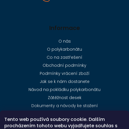
Informace
O nás
O polykarbonátu
Co na zastřešení
Obchodní podmínky
Podmínky vrácení zboží
Jak se k nám dostanete
Návod na pokládku polykarbonátu
Zátěžnost desek
Dokumenty a návody ke stažení
Ceník dopravy
Tento web používá soubory cookie. Dalším
Kontakty
procházením tohoto webu vyjadřujete souhlas s