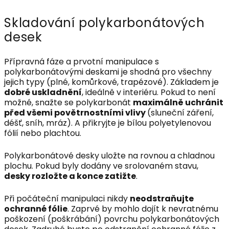
Skladování polykarbonátových
desek
Přípravná fáze a prvotní manipulace s
polykarbonátovými deskami je shodná pro všechny
jejich typy (plné, komůrkové, trapézové). Základem je
dobré uskladnění
, ideálně v interiéru. Pokud to není
možné, snažte se polykarbonát
maximálně uchránit
před všemi povětrnostními vlivy
(sluneční záření,
déšť, sníh, mráz). A přikryjte je bílou polyetylenovou
fólií nebo plachtou.
Polykarbonátové desky uložte na rovnou a chladnou
plochu. Pokud byly dodány ve srolovaném stavu,
desky rozložte a konce zatižte
.
Při počáteční manipulaci nikdy
neodstraňujte
ochranné fólie
. Zaprvé by mohlo dojít k nevratnému
poškození (poškrábání) povrchu polykarbonátových