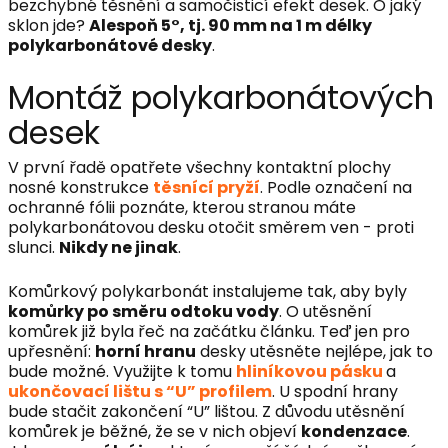
bezchybné těsnění a samočisticí efekt desek. O jaký
sklon jde?
Alespoň 5°, tj. 90 mm na 1 m délky
polykarbonátové desky
.
Montáž polykarbonátových
desek
V první řadě opatřete všechny kontaktní plochy
nosné konstrukce
těsnící pryží
. Podle označení na
ochranné fólii poznáte, kterou stranou máte
polykarbonátovou desku otočit směrem ven - proti
slunci.
Nikdy ne jinak
.
Komůrkový polykarbonát instalujeme tak, aby byly
komůrky po směru odtoku vody
. O utěsnění
komůrek již byla řeč na začátku článku. Teď jen pro
upřesnění:
horní hranu
desky utěsněte nejlépe, jak to
bude možné. Využijte k tomu
hliníkovou pásku
a
ukončovací lištu s “U” profilem
. U spodní hrany
bude stačit zakončení “U” lištou. Z důvodu utěsnění
komůrek je běžné, že se v nich objeví
kondenzace
.