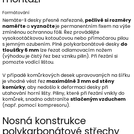
Formátování
Nemáte-li desky přesně nařezané,
pečlivě si rozměry
naměřte
a
vyznačte
je permanentním fixem na výše
zmíněnou ochrannou fólii. Řez provádějte
vysokootáčkovou kotoučovou nebo přímočarou pilou
s jemným ozubením. Plné polykarbonátové desky
do
tloušťky 6 mm
lze řezat odlamovacím nožem
(výhodou je čistý řez bez vzniku pilin). Při řezání si
pomozte vodící lištou.
V případě komůrkových desek upravovaných na šířku
je vhodné vést řez
maximálně 3 mm od stěny
komůrky
, aby nedošlo k deformaci desky při
utahování horní lišty. Piliny, které při řezání vnikly do
komůrek, snadno odstraníte
stlačeným vzduchem
(např. pomocí kompresoru).
Nosná konstrukce
polykarbonátové střechy