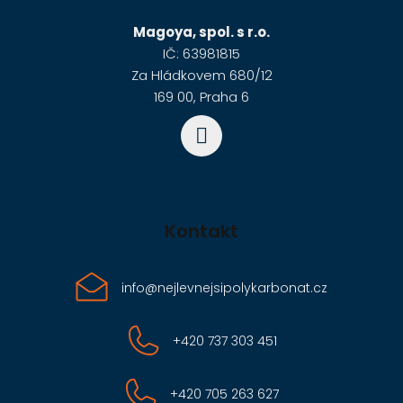
a
Magoya, spol. s r.o.
t
IČ: 63981815
í
Za Hládkovem 680/12
169 00, Praha 6
Kontakt
info
@
nejlevnejsipolykarbonat.cz
+420 737 303 451
+420 705 263 627