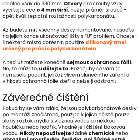
ideálně však do 330 mm.
Otvory
pro šrouby vždy
vyvrtejte cca
o 4 mm širší
, než je průměr šroubů -
opět kvůli teplotní roztažnosti polykarbonátu.
Až budete mít všechny desky namontované, nasaďte
na jejich konce ukončovací lišty s “U” profilem. Chcete-
li některá místa dotěsnit, použijte
silikonový tmel
určený pro práci s polykarbonátem
.
A teď už můžete konečně
sejmout ochrannou fólii
.
Ne, že můžete,
udělejte to
. Později by se vám to
nemuselo podařit, jelikož vlivem slunečního záření a
vlhkosti ochranná fólie zteří a nelze ji odstranit.
Závěrečné čištění
Potřebuji pomoct
Pokud by se vám zdálo, že jsou polykarbonátové desky
Odeslat
po montáži znečištěné, použijte k jejich očistě pouze
slabý roztok mýdla s vlažnou vodou a měkkou
Powered by chaterimo
houbičku nebo hadřík. Vhodné je i čištění tlakovou
vodou.
Nikdy nepoužívejte
žádné
chemické
nebo
abrazivní prostředky
,
ředidla
,
ani žádné ostré