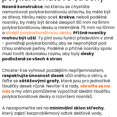
Nosná konstrukce
, na kterou se chystáte
namontovat polykarbonátovou střechu, by měla být
ze dřeva, hliníku nebo oceli.
Krokve
, neboli podélné
nosníky, by měly být široké alespoň 60 mm na 8mm
polykarbonátovou desku a minimálně 75 mm na 10mm
a
silnější polykarbonátovou desku
.
Příčné nosníky
mohou být užší
. Ty plní svou funkci především v zimě
- pomáhají polykarbonátu, aby se neprohýbal pod
tíhou sněhové peřiny. Podélné a příčné nosníky spolu
musí tvořit dokonalou rovinu, aby byly
desky
podložené ze všech 4 stran
.
Chcete-li se vyhnout pozdějším nepříjemnostem,
respektujte únosnost desek
vůči sněhu a větru, a
řiďte se
zátěžovými grafy
, které jsou pro jednotlivé
tloušťky desek různé. Nevíte-li si rady,
obraťte se na
nás
a my vám pomůžeme vypočítat ideální tloušťku
polykarbonátové desky a rozvržení nosníků.
A nezapomeňte ani na
minimální sklon střechy
,
který zajistí bezproblémový odtok dešťové vody,