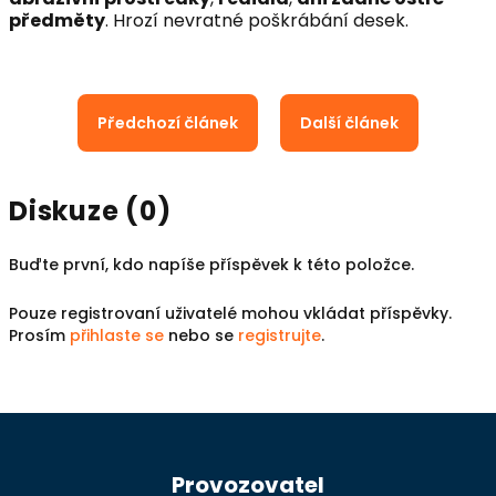
předměty
. Hrozí nevratné poškrábání desek.
Předchozí článek
Další článek
Diskuze (0)
Buďte první, kdo napíše příspěvek k této položce.
Pouze registrovaní uživatelé mohou vkládat příspěvky.
Prosím
přihlaste se
nebo se
registrujte
.
Z
á
Provozovatel
p