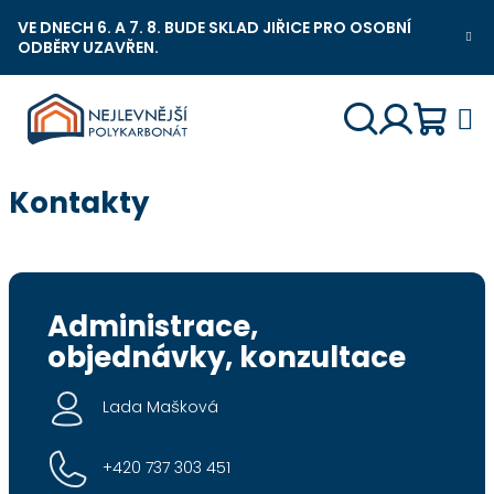
Přejít
VE DNECH 6. A 7. 8. BUDE SKLAD JIŘICE PRO OSOBNÍ
na
ODBĚRY UZAVŘEN.
Nejlevnější Polykarbonát Chat
obsah
Náku
Hledat
Přihlášení
Kontakty
košík
Administrace,
objednávky, konzultace
Lada Mašková
+420 737 303 451