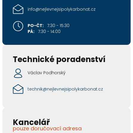
info@nejlevnejsipolykarbonat.cz
PO-ČT:
7:30 - 15:30
PÁ:
7:30 - 14:00
Technické poradenství
Václav Podhorský
technik@nejlevnejsipolykarbonat.cz
Kancelář
pouze doručovací adresa