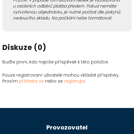
POZOR! V případě formátování desek je vyžadována
u osobních odběrů platba předem. Pokud nemáte
Odeslat
vytvořenou objednávku, je nutné počkat dle pokynů
vedoucího skladu. Na počkání nelze formátovat.
Powered by chaterimo
Diskuze (0)
Buďte první, kdo napíše příspěvek k této položce.
Pouze registrovaní uživatelé mohou vkládat příspěvky.
Prosím
přihlaste se
nebo se
registrujte
.
Z
á
Provozovatel
p