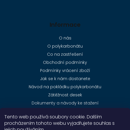
Informace
O nás
O polykarbonátu
Co na zastřešení
Obchodní podmínky
Podmínky vrácení zboží
Jak se k nám dostanete
Návod na pokládku polykarbonátu
Zátěžnost desek
Dokumenty a návody ke stažení
Ceník dopravy
Tento web používá soubory cookie. Dalším
Kontakty
procházením tohoto webu vyjadřujete souhlas s
jejich používáním.