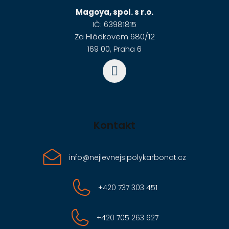
a
Magoya, spol. s r.o.
t
IČ: 63981815
í
Za Hládkovem 680/12
169 00, Praha 6
Kontakt
info
@
nejlevnejsipolykarbonat.cz
+420 737 303 451
+420 705 263 627