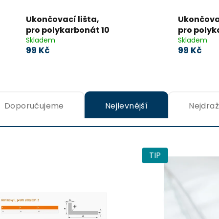
Ukončovací lišta,
Ukončovac
pro polykarbonát 10
pro polyk
mm
Skladem
mm - BR
Skladem
99 Kč
99 Kč
UV ochrana, 2,1m
UV ochrana, 
Doporučujeme
Nejlevnější
Nejdraž
TIP