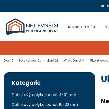
Přejít
VE D
na
obsah
Řezání na míru
Bl
Domů
/
Polykarbonát
/
Montážní příslušenství
/
Ukončovací 
P
Přeskočit
U
kategorie
Kategorie
o
s
Dutinkový polykarbonát 4-10 mm
Ne
t
Dutinkový polykarbonát 10-32 mm