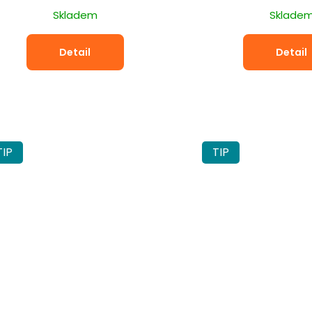
cena:
cena:
Skladem
Sklade
Detail
Detail
TIP
TIP