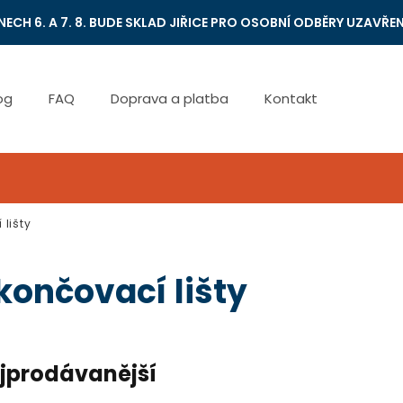
NECH 6. A 7. 8. BUDE SKLAD JIŘICE PRO OSOBNÍ ODBĚRY UZAVŘEN
og
FAQ
Doprava a platba
Kontakt
lišty
končovací lišty
jprodávanější