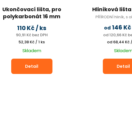
Ukončovací lišta, pro
Hliníková lišt
polykarbonát 16 mm
PŘÍRODNÍ hliník, s
UV ochrana, 2,1m
146 K
110 Kč
/ ks
od
90,91 Kč bez DPH
od 120,66 Kč b
Měrná
Měrná
52,38 Kč / 1 ks
od 68,44 Kč 
cena:
cena:
Skladem
Sklade
Detail
Detail