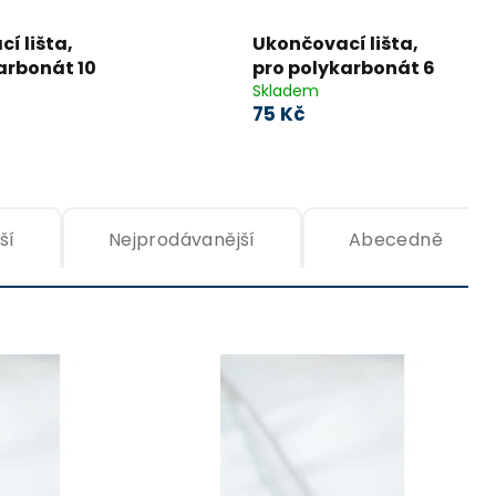
í lišta,
Ukončovací lišta,
arbonát 10
pro polykarbonát 6
ONZ
mm
Skladem
75 Kč
2,1m
UV ochrana, 2,1m
ší
Nejprodávanější
Abecedně