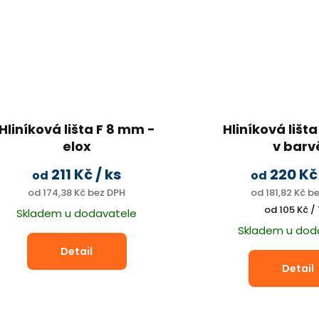
Hliníková lišta F 8 mm -
Hliníková lišt
elox
v barv
s okapničkou, pro dutinkový
ELOX, pro boční z
211 Kč
/ ks
220 K
od
od
polykarbonát
napojen
od 174,38 Kč bez DPH
od 181,82 Kč b
Měrná
od 105 Kč / 
Skladem u dodavatele
cena:
Skladem u dod
Detail
Detail