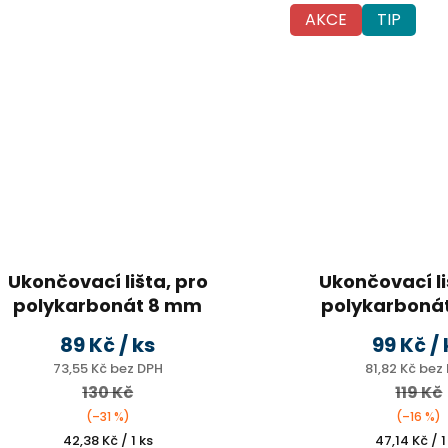
AKCE
TIP
Ukončovací lišta, pro
Ukončovací li
polykarbonát 8 mm
polykarboná
UV ochrana, 2,1m
UV ochrana, 
89 Kč
/ ks
99 Kč
/ 
73,55 Kč bez DPH
81,82 Kč bez
130 Kč
119 Kč
(–31 %)
(–16 %)
Měrná
Měrná
42,38 Kč / 1 ks
47,14 Kč / 1