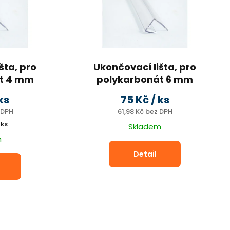
šta, pro
Ukončovací lišta, pro
t 4 mm
polykarbonát 6 mm
2,1m
UV ochrana, 2,1m
 ks
75 Kč
/ ks
 DPH
61,98 Kč bez DPH
 ks
Skladem
m
Nejlevnější Polykarbonát Chat
Detail