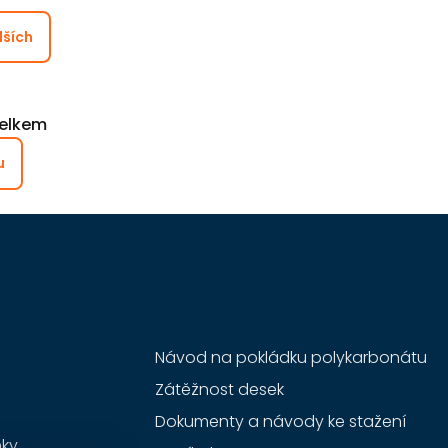
lších
elkem
u
Návod na pokládku polykarbonátu
Zátěžnost desek
Dokumenty a návody ke stažení
ky