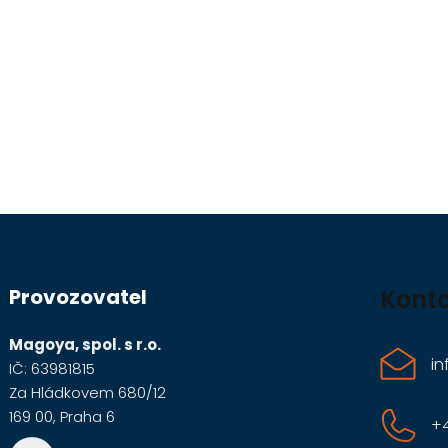
Z
á
Provozovatel
Kont
p
a
Magoya, spol. s r.o.
in
IČ: 63981815
t
Za Hládkovem 680/12
í
169 00, Praha 6
+4