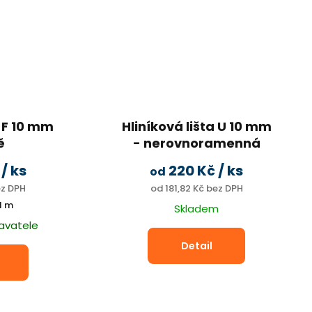
a F 10 mm
Hliníková lišta U 10 mm
ě
- nerovnoramenná
akončení a
PŘÍRODNÍ hliník
č
/ ks
220 Kč
/ ks
od
í
ez DPH
od 181,82 Kč bez DPH
1 m
Skladem
avatele
Detail