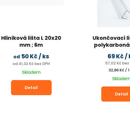
Hliníková lišta L 20x20
Ukončovací li
mm ; 6m
polykarboná
20x20 mm, hliníkový profil L,
UV ochrana, 
50 Kč
/ ks
69 Kč
/
od
rovnoramenný, PŘÍRODNÍ hliník
57,02 Kč bez
od 41,32 Kč bez DPH
Měrná
32,86 Kč / 1
Skladem
cena:
Sklade
Detail
Detail