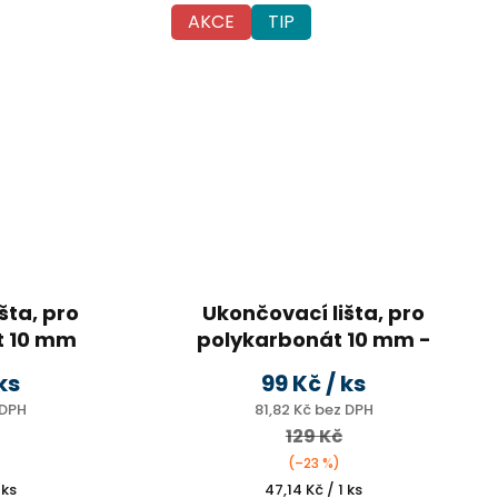
AKCE
TIP
šta, pro
Ukončovací lišta, pro
t 10 mm
polykarbonát 10 mm -
BRONZ
2,1m
ks
99 Kč
/ ks
UV ochrana, 2,1m
 DPH
81,82 Kč bez DPH
129 Kč
(–23 %)
Měrná
 ks
47,14 Kč / 1 ks