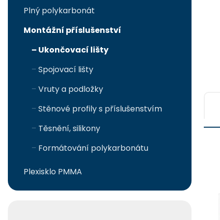
r
Plný polykarbonát
a
Montážní příslušenství
n
Ukončovací lišty
n
Spojovací lišty
í
Ř
Vruty a podložky
p
a
Stěnové profily s příslušenstvím
a
z
Těsnění, silikony
n
e
V
Formátování polykarbonátu
e
n
ý
l
Plexisklo PMMA
í
p
p
i