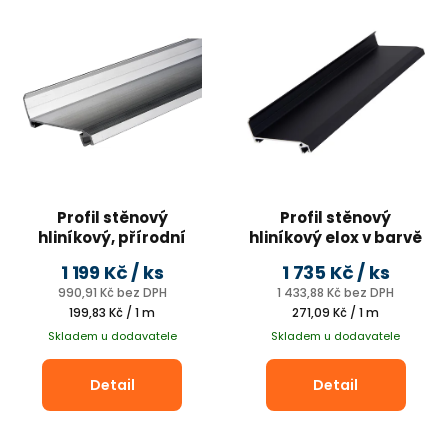
r
ý
o
p
d
i
u
s
k
p
t
r
ů
o
d
Profil stěnový
Profil stěnový
hliníkový, přírodní
hliníkový elox v barvě
u
k
1 199 Kč
/ ks
1 735 Kč
/ ks
990,91 Kč bez DPH
1 433,88 Kč bez DPH
t
Měrná
Měrná
199,83 Kč / 1 m
271,09 Kč / 1 m
ů
cena:
cena:
Skladem u dodavatele
Skladem u dodavatele
Detail
Detail