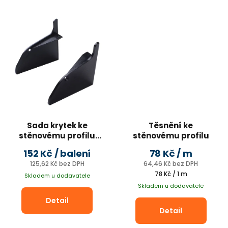
Sada krytek ke
Těsnění ke
stěnovému profilu
stěnovému profilu
černá (2 ks/bal.)
152 Kč
/ balení
78 Kč
/ m
125,62 Kč bez DPH
64,46 Kč bez DPH
Měrná
78 Kč / 1 m
Skladem u dodavatele
cena:
Skladem u dodavatele
Detail
Detail