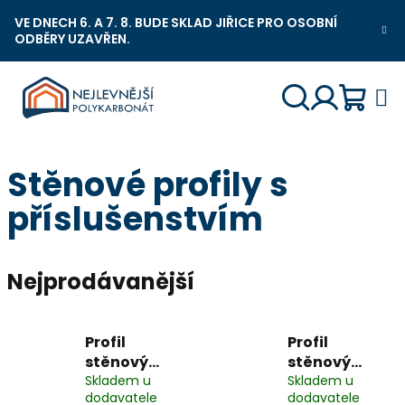
Přejít
VE DNECH 6. A 7. 8. BUDE SKLAD JIŘICE PRO OSOBNÍ
na
ODBĚRY UZAVŘEN.
Nejlevnější Polykarbonát Chat
obsah
Náku
Hledat
Přihlášení
Stěnové profily s
košík
příslušenstvím
Nejprodávanější
Profil
Profil
stěnový
stěnový
hliníkový
Skladem u
hliníkový,
Skladem u
dodavatele
dodavatele
elox v barvě
přírodní