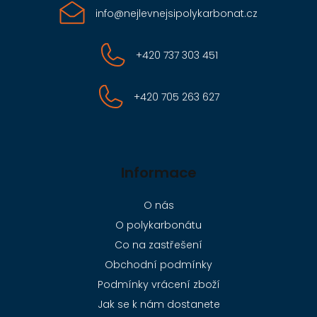
u
info
@
nejlevnejsipolykarbonat.cz
+420 737 303 451
+420 705 263 627
Informace
O nás
O polykarbonátu
Co na zastřešení
Obchodní podmínky
Podmínky vrácení zboží
Jak se k nám dostanete