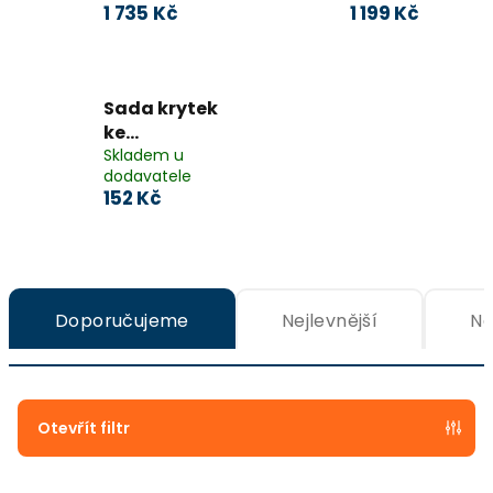
1 735 Kč
1 199 Kč
Sada krytek
ke
stěnovému
Skladem u
dodavatele
profilu černá
152 Kč
(2 ks/bal.)
Ř
a
Doporučujeme
Nejlevnější
Ne
z
e
n
Otevřít filtr
í
p
V