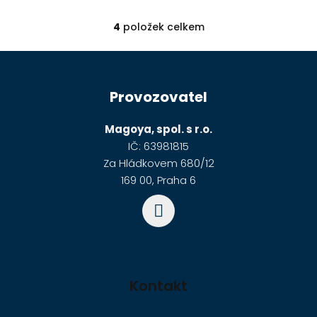
4
položek celkem
O
v
Z
l
á
á
Provozovatel
p
d
a
a
Potřebuji pomoct
c
Magoya, spol. s r.o.
t
í
IČ: 63981815
í
p
Za Hládkovem 680/12
Odeslat
r
169 00, Praha 6
Powered by chaterimo
v
k
y
v
ý
p
Kontakt
i
s