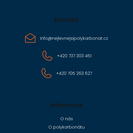
Kontakt
info
@
nejlevnejsipolykarbonat.cz
+420 737 303 451
+420 705 263 627
Informace
O nás
O polykarbonátu