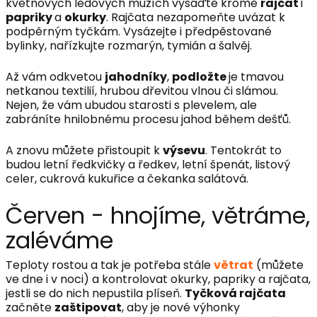
květnových ledových mužích vysaďte kromě
rajčat
i
papriky
a
okurky
. Rajčata nezapomeňte uvázat k
podpěrným tyčkám. Vysázejte i předpěstované
bylinky, nařízkujte rozmarýn, tymián a šalvěj.
Až vám odkvetou
jahodníky
,
podložte
je tmavou
netkanou textilií, hrubou dřevitou vlnou či slámou.
Nejen, že vám ubudou starosti s plevelem, ale
zabráníte hnilobnému procesu jahod během dešťů.
A znovu můžete přistoupit k
výsevu
. Tentokrát to
budou letní ředkvičky a ředkev, letní špenát, listový
celer, cukrová kukuřice a čekanka salátová.
Červen - hnojíme, větráme,
zaléváme
Teploty rostou a tak je potřeba stále
větrat
(můžete
ve dne i v noci) a kontrolovat okurky, papriky a rajčata,
jestli se do nich nepustila plíseň.
Tyčková rajčata
začněte
zaštipovat
, aby je nové výhonky