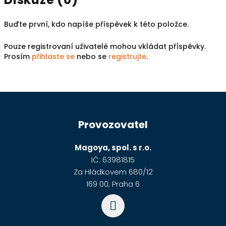
Buďte první, kdo napíše příspěvek k této položce.
Pouze registrovaní uživatelé mohou vkládat příspěvky.
Prosím
přihlaste se
nebo se
registrujte
.
Z
á
Provozovatel
p
a
Magoya, spol. s r.o.
t
IČ: 63981815
í
Za Hládkovem 680/12
169 00, Praha 6