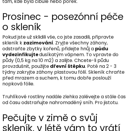
tam, kde byla cibule nebo pórek.
Prosinec - posezónní péče
o skleník
Pokud jste už sklidili vše, co jste zasadili, připravte
skleník k
zazimování
. Zryjte všechny záhony,
odstraňte zbytky kořenů, přidejte hnůj a
půdu
vydezinfikujte
dusíkatým vápnem. To vpravte do
půdy (0,5 kg na 10 m
2
) a zalijte. Chcete-li půdu
provzdušnit, použijte
dřevní štěpku
. Poté na 2 - 3
týdny zakryjte záhony plastovou fólií. Skleník chraňte
před mrazem a suchem, k tomu dobře poslouží
nopková fólie.
Truhlíkové rostliny nadále zlehka zalévejte a stále čas
od času odstraňujte nahromaděný sníh. Pro jistotu.
Pečujte v zimě o svůj
skleník, v létě vám to vrátí