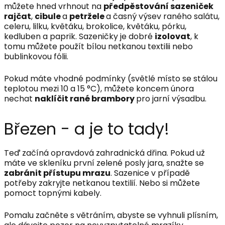
můžete hned vrhnout na
předpěstování sazeniček
rajčat
,
cibule
a
petržele
a časný výsev raného salátu,
celeru, lilku, květáku, brokolice, květáku, pórku,
kedluben a paprik. Sazeničky je dobré
izolovat
, k
tomu můžete použít bílou netkanou textilii nebo
bublinkovou fólii.
Pokud máte vhodné podmínky (světlé místo se stálou
teplotou mezi 10 a 15 °C), můžete koncem února
nechat
naklíčit rané brambory
pro jarní výsadbu.
Březen - a je to tady!
Teď začíná opravdová zahradnická dřina. Pokud už
máte ve skleníku první zelené posly jara, snažte se
zabránit přístupu mrazu
. Sazenice v případě
potřeby zakryjte netkanou textilií. Nebo si můžete
pomoct topnými kabely.
Pomalu začněte s větráním, abyste se vyhnuli plísním,