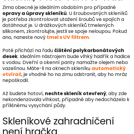
Zima obecně je ideálním obdobím pro případné
opravy a úpravy skleníků
. U šroubovaných skleníků
je potřeba zkontrolovat utažení šroubů ve spojích a
dotáhnout je. U drážkových skleníků tmelených
silikonem, zkontrolujte, jestli se spoje neloupou. Pokud
ano, naneste nový
tmel s UV filtrem
.
Poté přichází na řadu
čištění polykarbonátových
desek
. Ideálním nástrojem bude vlhký hadřík a hadice
s vodou. Dveřní a okenní panty namažte olejem nebo
vazelínou. Máte-li na oknech skleníku
automatický
otvírač
, je vhodné ho na zimu odstranit, aby ho mráz
nepoškodil.
Až budete hotoví,
nechte skleník otevřený
, aby zde
nekondenzovala vlhkost, případně aby nedocházelo k
přílišnému vysychání půdy.
Skleníkové zahradničení
není hračka