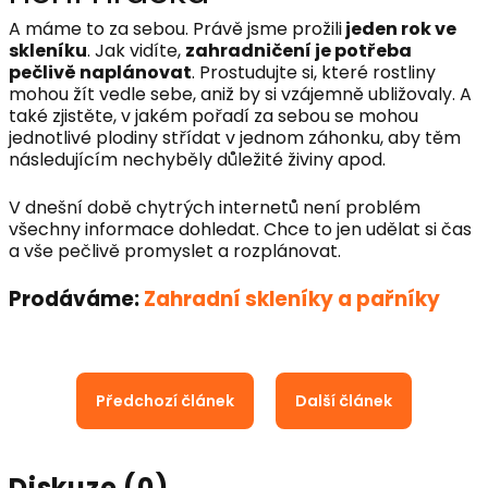
A máme to za sebou. Právě jsme prožili
jeden rok ve
skleníku
. Jak vidíte,
zahradničení je potřeba
pečlivě naplánovat
. Prostudujte si, které rostliny
mohou žít vedle sebe, aniž by si vzájemně ubližovaly. A
také zjistěte, v jakém pořadí za sebou se mohou
jednotlivé plodiny střídat v jednom záhonku, aby těm
následujícím nechyběly důležité živiny apod.
V dnešní době chytrých internetů není problém
všechny informace dohledat. Chce to jen udělat si čas
a vše pečlivě promyslet a rozplánovat.
Prodáváme:
Zahradní skleníky a pařníky
Předchozí článek
Další článek
Diskuze (0)