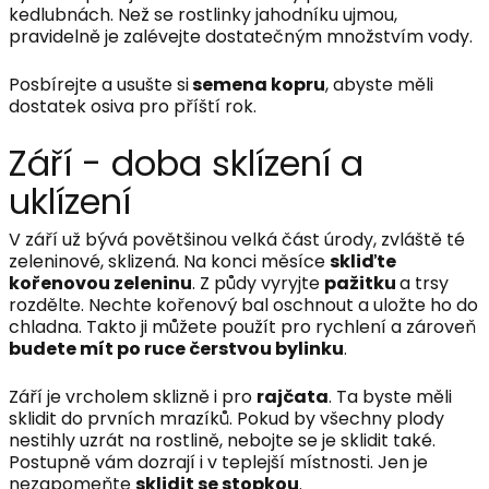
kedlubnách. Než se rostlinky jahodníku ujmou,
pravidelně je zalévejte dostatečným množstvím vody.
Posbírejte a usušte si
semena kopru
, abyste měli
dostatek osiva pro příští rok.
Září - doba sklízení a
uklízení
V září už bývá povětšinou velká část úrody, zvláště té
zeleninové, sklizená. Na konci měsíce
skliďte
kořenovou zeleninu
. Z půdy vyryjte
pažitku
a trsy
rozdělte. Nechte kořenový bal oschnout a uložte ho do
chladna. Takto ji můžete použít pro rychlení a zároveň
budete mít po ruce čerstvou bylinku
.
Září je vrcholem sklizně i pro
rajčata
. Ta byste měli
sklidit do prvních mrazíků. Pokud by všechny plody
nestihly uzrát na rostlině, nebojte se je sklidit také.
Postupně vám dozrají i v teplejší místnosti. Jen je
nezapomeňte
sklidit se stopkou
.