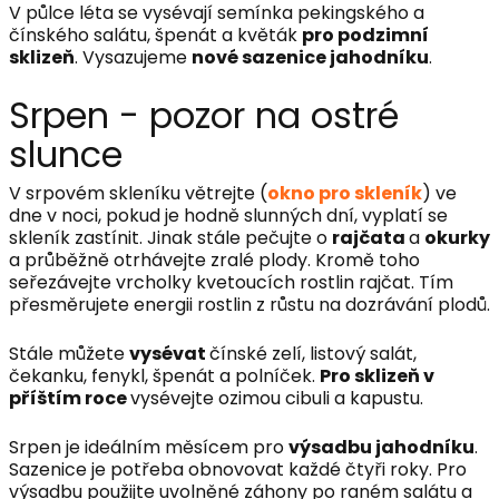
V půlce léta se vysévají semínka pekingského a
čínského salátu, špenát a květák
pro podzimní
sklizeň
. Vysazujeme
nové sazenice jahodníku
.
Srpen - pozor na ostré
slunce
V srpovém skleníku větrejte (
okno pro skleník
) ve
dne v noci, pokud je hodně slunných dní, vyplatí se
skleník zastínit. Jinak stále pečujte o
rajčata
a
okurky
a průběžně otrhávejte zralé plody. Kromě toho
seřezávejte vrcholky kvetoucích rostlin rajčat. Tím
přesměrujete energii rostlin z růstu na dozrávání plodů.
Stále můžete
vysévat
čínské zelí, listový salát,
čekanku, fenykl, špenát a polníček.
Pro sklizeň v
příštím roce
vysévejte ozimou cibuli a kapustu.
Srpen je ideálním měsícem pro
výsadbu jahodníku
.
Sazenice je potřeba obnovovat každé čtyři roky. Pro
výsadbu použijte uvolněné záhony po raném salátu a