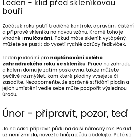
Leden - klid před skleníkovou
bouří
Začátek roku patří tradičně kontrole, opravám, čištění
a přípravě skleníku na novou szónu. Kromě toho je
vhodné i
mulčování
. Pokud máte skleník vytápěný,
můžete se pustit do vysetí rychlé odrůdy ředkviček.
Leden je ideální pro
naplánování celého
zahradnického roku
ve skleníku
. Práce na zahradě
a kolem domu je zatím poskrovnu, takže můžete
pečlivě rozmýšlet, kam které plodiny vysejete či
zasadíte. Nezapomeňte, že správné střídání plodin a
jejich umístění vedle sebe může podpořit výslednou
úrodu.
Únor - připravit, pozor, teď
Je na čase připravit půdu na další náročný rok. Pokud
už není zmrzlá, navezte hnůj a půdu obdělejte. Poté se