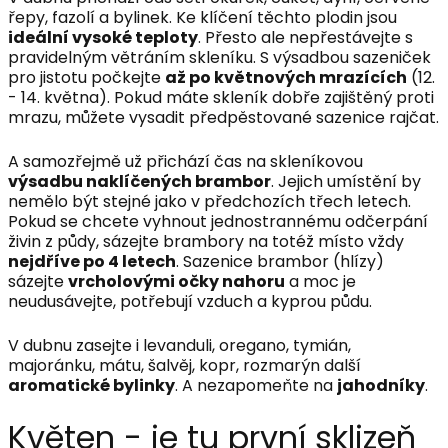
řepy, fazolí a bylinek. Ke klíčení těchto plodin jsou
ideální vysoké teploty
. Přesto ale nepřestávejte s
pravidelným větráním skleníku. S výsadbou sazeniček
pro jistotu počkejte
až po květnových mrazících
(12.
- 14. května). Pokud máte skleník dobře zajištěný proti
mrazu, můžete vysadit předpěstované sazenice rajčat.
A samozřejmě už přichází čas na skleníkovou
výsadbu naklíčených brambor
. Jejich umístění by
nemělo být stejné jako v předchozích třech letech.
Pokud se chcete vyhnout jednostrannému odčerpání
živin z půdy, sázejte brambory na totéž místo vždy
nejdříve po 4 letech
. Sazenice brambor (hlízy)
sázejte
vrcholovými očky nahoru
a moc je
neudusávejte, potřebují vzduch a kyprou půdu.
V dubnu zasejte i levanduli, oregano, tymián,
majoránku, mátu, šalvěj, kopr, rozmarýn další
aromatické bylinky
. A nezapomeňte na
jahodníky
.
Květen - je tu první sklizeň