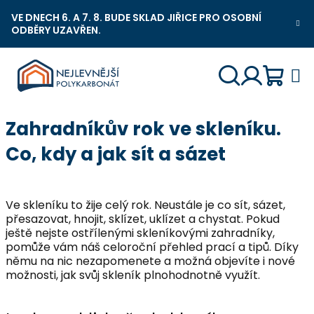
Přejít
VE DNECH 6. A 7. 8. BUDE SKLAD JIŘICE PRO OSOBNÍ
na
ODBĚRY UZAVŘEN.
Nejlevnější Polykarbonát Chat
obsah
Náku
Hledat
Přihlášení
Zahradníkův rok ve skleníku.
košík
Co, kdy a jak sít a sázet
Ve skleníku to žije celý rok. Neustále je co sít, sázet,
přesazovat, hnojit, sklízet, uklízet a chystat. Pokud
ještě nejste ostřílenými skleníkovými zahradníky,
pomůže vám náš celoroční přehled prací a tipů. Díky
němu na nic nezapomenete a možná objevíte i nové
možnosti, jak svůj skleník plnohodnotně využít.