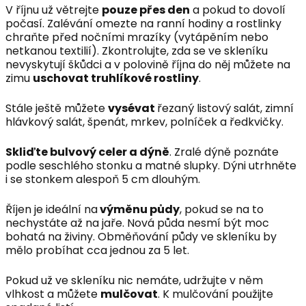
V říjnu už větrejte
pouze přes den
a pokud to dovolí
počasí. Zalévání omezte na ranní hodiny a rostlinky
chraňte před nočními mrazíky (vytápěním nebo
netkanou textilií). Zkontrolujte, zda se ve skleníku
nevyskytují škůdci a v polovině října do něj můžete na
zimu
uschovat truhlíkové rostliny
.
Stále ještě můžete
vysévat
řezaný listový salát, zimní
hlávkový salát, špenát, mrkev, polníček a ředkvičky.
Skliďte bulvový celer a dýně
. Zralé dýně poznáte
podle seschlého stonku a matné slupky. Dýni utrhněte
i se stonkem alespoň 5 cm dlouhým.
Říjen je ideální na
výměnu půdy
, pokud se na to
nechystáte až na jaře. Nová půda nesmí být moc
bohatá na živiny. Obměňování půdy ve skleníku by
mělo probíhat cca jednou za 5 let.
Pokud už ve skleníku nic nemáte, udržujte v něm
vlhkost a můžete
mulčovat
. K mulčování použijte