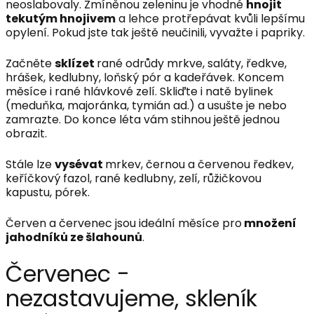
neoslabovaly. Zmíněnou zeleninu je vhodné
hnojit
tekutým hnojivem
a lehce protřepávat kvůli lepšímu
opylení. Pokud jste tak ještě neučinili, vyvažte i papriky.
Začněte
sklízet
rané odrůdy mrkve, saláty, ředkve,
hrášek, kedlubny, loňský pór a kadeřávek. Koncem
měsíce i rané hlávkové zelí. Skliďte i natě bylinek
(meduňka, majoránka, tymián ad.) a usušte je nebo
zamrazte. Do konce léta vám stihnou ještě jednou
obrazit.
Stále lze
vysévat
mrkev, černou a červenou ředkev,
keříčkový fazol, rané kedlubny, zelí, růžičkovou
kapustu, pórek.
Červen a červenec jsou ideální měsíce pro
množení
jahodníků ze šlahounů
.
Červenec -
nezastavujeme, skleník