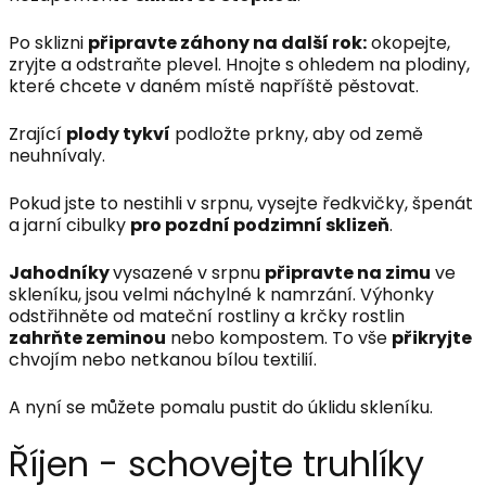
Po sklizni
připravte záhony na další rok:
okopejte,
zryjte a odstraňte plevel. Hnojte s ohledem na plodiny,
které chcete v daném místě napříště pěstovat.
Zrající
plody tykví
podložte prkny, aby od země
neuhnívaly.
Pokud jste to nestihli v srpnu, vysejte ředkvičky, špenát
a jarní cibulky
pro pozdní podzimní sklizeň
.
Jahodníky
vysazené v srpnu
připravte na zimu
ve
skleníku, jsou velmi náchylné k namrzání. Výhonky
odstřihněte od mateční rostliny a krčky rostlin
zahrňte zeminou
nebo kompostem. To vše
přikryjte
chvojím nebo netkanou bílou textilií.
A nyní se můžete pomalu pustit do úklidu skleníku.
Říjen - schovejte truhlíky