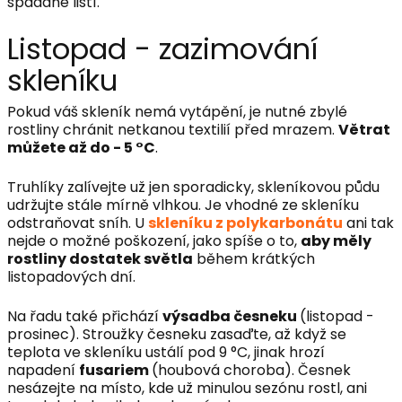
spadané listí.
Listopad - zazimování
skleníku
Pokud váš skleník nemá vytápění, je nutné zbylé
rostliny chránit netkanou textilií před mrazem.
Větrat
můžete až do - 5 °C
.
Truhlíky zalívejte už jen sporadicky, skleníkovou půdu
udržujte stále mírně vlhkou. Je vhodné ze skleníku
odstraňovat sníh. U
skleníku z polykarbonátu
ani tak
nejde o možné poškození, jako spíše o to,
aby měly
rostliny dostatek světla
během krátkých
Potřebuji pomoct
listopadových dní.
Na řadu také přichází
výsadba česneku
(listopad -
Odeslat
prosinec). Stroužky česneku zasaďte, až když se
teplota ve skleníku ustálí pod 9 °C, jinak hrozí
Powered by chaterimo
napadení
fusariem
(houbová choroba). Česnek
nesázejte na místo, kde už minulou sezónu rostl, ani