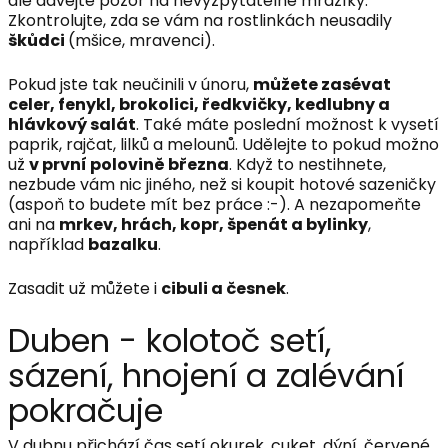
ale dávejte pozor na nevyzpytatelné mrazíky.
Zkontrolujte, zda se vám na rostlinkách neusadily
škůdci
(mšice, mravenci).
Pokud jste tak neučinili v únoru,
můžete zasévat
celer, fenykl, brokolici, ředkvičky, kedlubny a
hlávkový salát
. Také máte poslední možnost k vysetí
paprik, rajčat, lilků a melounů. Udělejte to pokud možno
už
v první polovině března
. Když to nestihnete,
nezbude vám nic jiného, než si koupit hotové sazeničky
(aspoň to budete mít bez práce :-). A nezapomeňte
ani na
mrkev, hrách, kopr, špenát a bylinky
,
například
bazalku
.
Zasadit už můžete i
cibuli a česnek
.
Duben - kolotoč setí,
sázení, hnojení a zalévání
pokračuje
V dubnu přichází čas setí okurek, cuket, dýní, červené