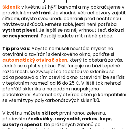
Skleník
v květnu už hýří barvami a my pokračujeme v
pravidelném
větrání
. Je vhodné větrací otvory zajistit
síťkami, abyste svou úrodu ochránili před nechtěnou
návštěvou škůdců. Mrněte také, jestli není potřeba
vytrhat plevel
. Je lepší se na něj vrhnout teď,
dokud
se nevysemení
. Později budete mít méně práce.
Tip pro vás:
Abyste nemuseli neustále myslet na
otevírání a zavírání skleníkového okna, pořiďte si
automatický otvírač oken
, který to obstará za vás.
Jedná se o píst s pákou. Píst funguje na bázi tepelné
roztažnosti, se zvyšující se teplotou ve skleníku se
páka posouvá a tím otevírá okno. Otevírání lze seřídit
v teplotním rozmezí od 16 do 25 C. V létě tak nehrozí
přehřátí skleníku a na podzim naopak jeho
podchlazení. Automatický otvírač oken je kompatibilní
se všemi typy polykarbonátových skleníků.
V květnu můžete
sklízet
první ranou zeleninu,
především
ředkvičky
,
raný salát
,
mrkev
,
kopr
,
cukety
a
špenát
. Do prázdných záhonů po