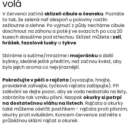
volá
V červenci začíná
sklizeň cibule a česneku
. Poznáte
to tak, že zelená nať alespoň u poloviny rostlin
zežloutne a slehne. Po vyjmutí z půdy necháme cibule
doschnout na záhonu a poté ji ve svazcích po cca 20
kusech dosušíme pod střechou. Sklízet můžete i
zelí
,
hrášek
,
fazolové lusky
a
tykve
.
Sbíráme a sušíme/mrazíme i
majoránku
a další
bylinky, ideálně ještě předtím, než začnou kvést, aby
bylo jejich aroma co nejvýraznější.
Pokračujte v péči o rajčata
(vyvazujte, hnojte,
pravidelně zalívejte, tyčková rajčata zaštipujte). Při
zalévání se dejte pozor, aby se voda nedostala na listy,
zabráníte tak vzniku plísní. Naopak
okurky si potrpí
na dostatečnou vláhu na listech
. Rajčata a okurky
také můžeme ošetřit postřikem - rajčata proti plísním,
okurky proti sviluškám. Koncem července začněte s
průběžnou sklizní rajčat a okurek.