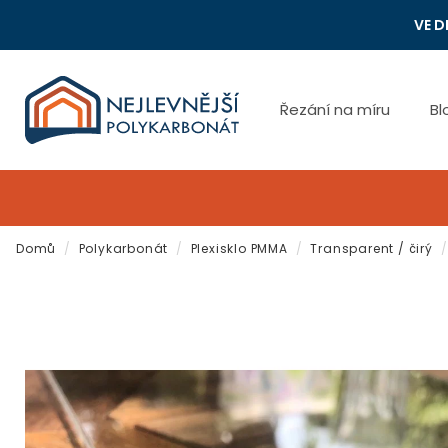
Přejít
VE D
na
obsah
Řezání na míru
Bl
Domů
/
Polykarbonát
/
Plexisklo PMMA
/
Transparent / čirý
/