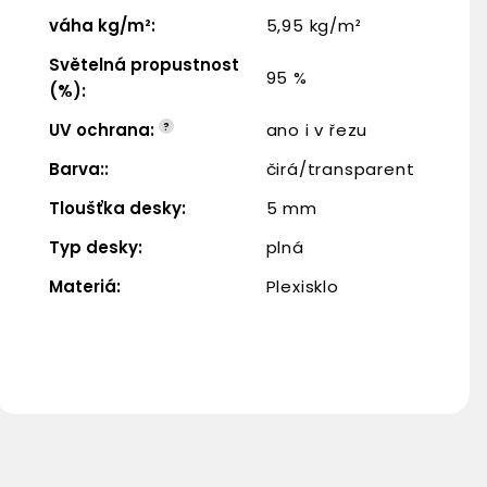
váha kg/m²
:
5,95 kg/m²
Světelná propustnost
95 %
(%)
:
UV ochrana
:
?
ano i v řezu
Barva:
:
čirá/transparent
Tloušťka desky
:
5 mm
Typ desky
:
plná
Materiá
:
Plexisklo