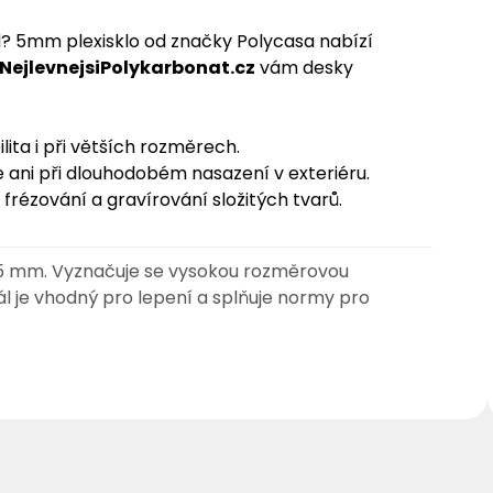
l? 5mm plexisklo od značky Polycasa nabízí
NejlevnejsiPolykarbonat.cz
vám desky
lita i při větších rozměrech.
 ani při dlouhodobém nasazení v exteriéru.
rézování a gravírování složitých tvarů.
 mm. Vyznačuje se vysokou rozměrovou
l je vhodný pro lepení a splňuje normy pro