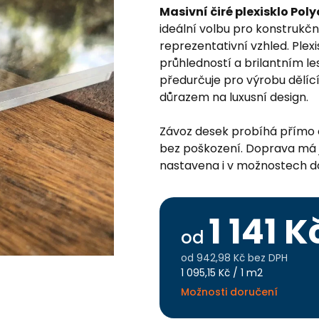
Masivní čiré plexisklo Pol
ideální volbu pro konstrukčn
reprezentativní vzhled. Plex
průhledností a brilantním le
předurčuje pro výrobu dělíc
důrazem na luxusní design.
Závoz desek probíhá přímo
bez poškození. Doprava má 
nastavena i v možnostech d
1 141 K
od
od
942,98 Kč
bez DPH
Měrná
1 095,15 Kč / 1 m2
cena:
Možnosti doručení