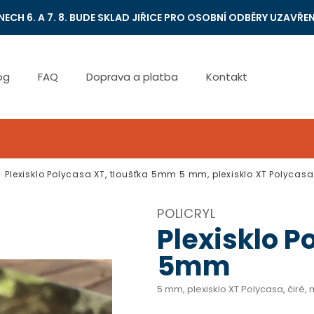
NECH 6. A 7. 8. BUDE SKLAD JIŘICE PRO OSOBNÍ ODBĚRY UZAVŘEN
og
FAQ
Doprava a platba
Kontakt
Plexisklo Polycasa XT, tloušťka 5mm
5 mm, plexisklo XT Polycasa
POLICRYL
Plexisklo P
5mm
5 mm, plexisklo XT Polycasa, čiré,