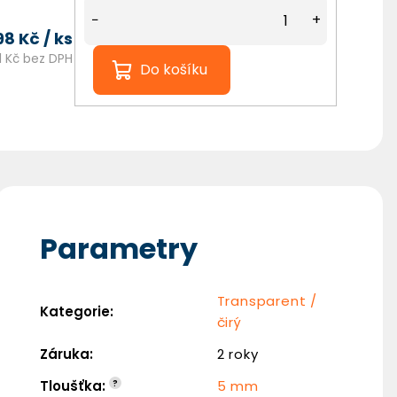
−
+
698 Kč
/ ks
1 Kč bez DPH
Do košíku
Parametry
Transparent /
Kategorie
:
čirý
Záruka
:
2 roky
Tloušťka
:
?
5 mm