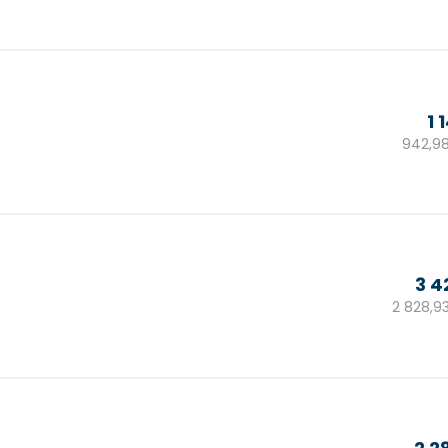
cena:
1 
942,98
3 4
2 828,9