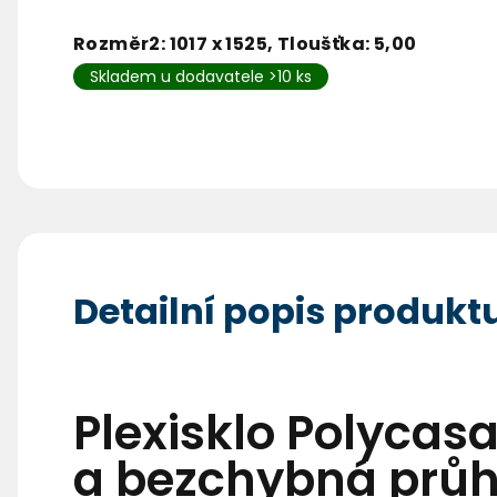
Rozměr2: 1017 x 1525, Tloušťka: 5,00
Skladem u dodavatele >10 ks
Detailní popis produkt
Plexisklo Polycas
a bezchybná průh