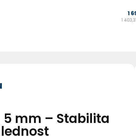
1 
1 403,3
u
a 5 mm – Stabilita
lednost