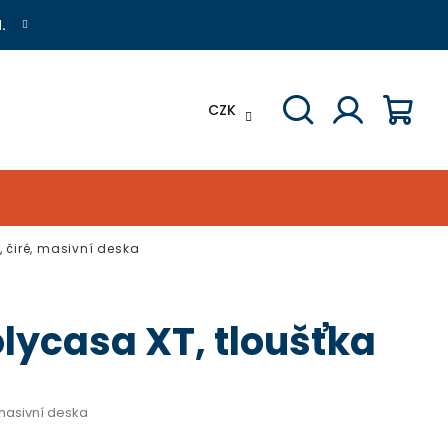
.
CZK
Hledat
Přihlášení
Náku
koší
, čiré, masivní deska
olycasa XT, tloušťka
 masivní deska