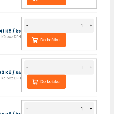
Nejlevnější Polykarbonát Chat
−
+
141 Kč
/ ks
 Kč bez DPH
Do košíku
−
+
23 Kč
/ ks
3 Kč bez DPH
Do košíku
−
+