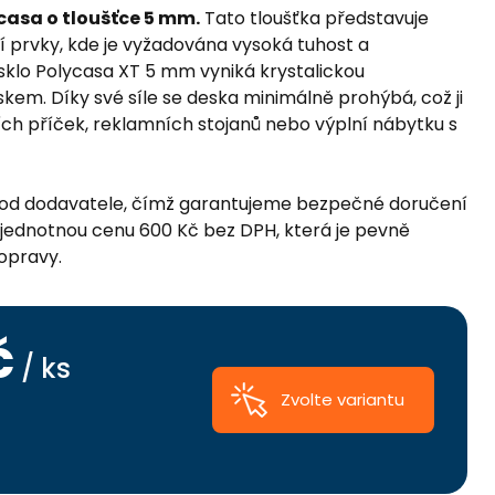
ycasa o tloušťce 5 mm.
Tato tloušťka představuje
í prvky, kde je vyžadována vysoká tuhost a
isklo Polycasa XT 5 mm vyniká krystalickou
skem. Díky své síle se deska minimálně prohýbá, což ji
ích příček, reklamních stojanů nebo výplní nábytku s
 od dodavatele, čímž garantujeme bezpečné doručení
jednotnou cenu 600 Kč bez DPH, která je pevně
opravy.
č
/ ks
Zvolte variantu