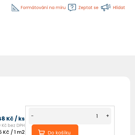
Formátování na míru
Zeptat se
Hlídat
−
+
48 Kč
/ ks
0 Kč bez DPH
15 Kč / 1 m2
Do košíku