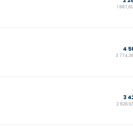
2 2
1 887,6
4 5
3 774,3
3 4
2 828,9