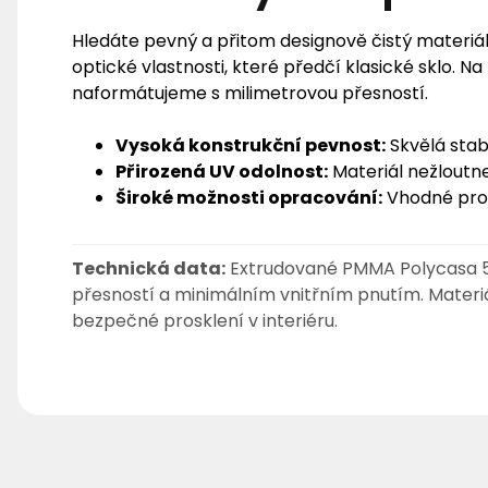
Hledáte pevný a přitom designově čistý materiá
optické vlastnosti, které předčí klasické sklo. Na
naformátujeme s milimetrovou přesností.
Vysoká konstrukční pevnost:
Skvělá stabi
Přirozená UV odolnost:
Materiál nežloutne
Široké možnosti opracování:
Vhodné pro f
Technická data:
Extrudované PMMA Polycasa 5
přesností a minimálním vnitřním pnutím. Materiá
bezpečné prosklení v interiéru.