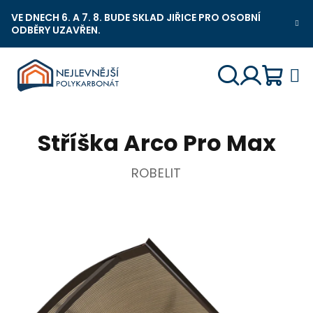
Přejít
VE DNECH 6. A 7. 8. BUDE SKLAD JIŘICE PRO OSOBNÍ
na
ODBĚRY UZAVŘEN.
Nejlevnější Polykarbonát Chat
obsah
Náku
Hledat
Přihlášení
Stříška Arco Pro Max
košík
ROBELIT