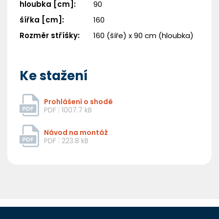
hloubka [cm]
:
90
šířka [cm]
:
160
Rozměr stříšky
:
160 (šíře) x 90 cm (hloubka)
Ke stažení
Potřebuji pomoct
Prohlášení o shodě
Odeslat
PDF
1007.7 kB
Powered by chaterimo
Návod na montáž
PDF
223.8 kB
Z