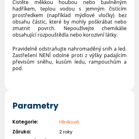
Čistěte měkkou houbou nebo bavlněným
hadříkem, teplou vodou s jemným čistícím
prostředkem (například mýdlové vločky) bez
obsahu částic, které by mohly poškrábat nebo
zmatnit povrch. Nepoužívejte chemikálie
obsahující rozpouštědla nebo korozivní látky.
Pravidelně odstraňujte nahromaděný sníh a led.
Zastřešení NENÍ odolné proti z výšky padajícím
převisům sněhu, kusům ledu, rampouchům a
pod.
Parametry
Kategorie
:
Hliníkové
Záruka
:
2 roky