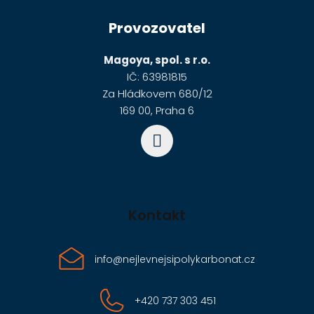
á
Provozovatel
p
a
Magoya, spol. s r.o.
t
IČ: 63981815
í
Za Hládkovem 680/12
169 00, Praha 6
Kontakt
info
@
nejlevnejsipolykarbonat.cz
+420 737 303 451