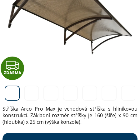
Z
ZDARMA
D
A
R
Stříška Arco Pro Max je vchodová stříška s hliníkovou
M
konstrukcí. Základní rozměr stříšky je 160 (šíře) x 90 cm
(hloubka) x 25 cm (výška konzole).
A