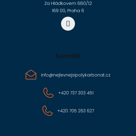
í
Za Hládkovem 680/12
169 00, Praha 6
Kontakt
info
@
nejlevnejsipolykarbonat.cz
+420 737 303 451
+420 705 263 627