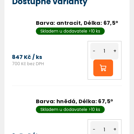
Dostupné varianty
Barva: antracit, Délka: 67,5°
Skladem u dodavatele >10 ks
−
+
847 Kč
/ ks
700 Kč bez DPH
Barva: hnědá, Délka: 67,5°
Skladem u dodavatele >10 ks
−
+