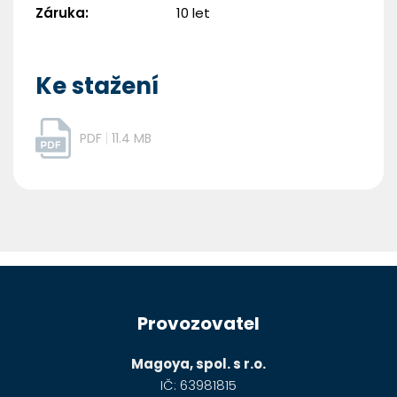
Záruka
:
10 let
Potřebuji pomoct
Ke stažení
Odeslat
PDF
11.4 MB
Powered by chaterimo
Z
á
Provozovatel
p
a
Magoya, spol. s r.o.
t
IČ: 63981815