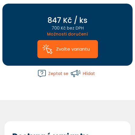
847 Kč
/ ks
700 Kč bez DPH
Měrná
Možnosti doručení
cena:
Zvolte variantu
Zeptat se
Hlídat