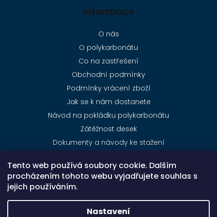
Informace
O nás
O polykarbonátu
Co na zastřešení
Obchodní podmínky
Podmínky vrácení zboží
Jak se k nám dostanete
Návod na pokládku polykarbonátu
Zátěžnost desek
Dokumenty a návody ke stažení
Ceník dopravy
Tento web používá soubory cookie. Dalším
Kontakty
procházením tohoto webu vyjadřujete souhlas s
jejich používáním.
Nastavení