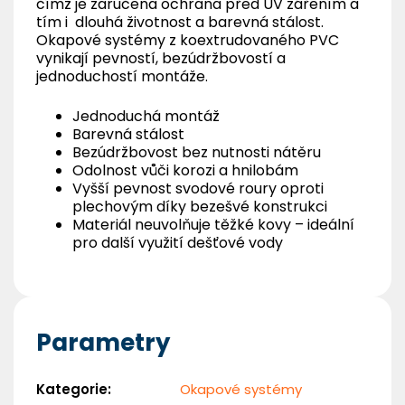
čímž je zaručena ochrana před UV zářením a
tím i dlouhá životnost a barevná stálost.
Okapové systémy z koextrudovaného PVC
vynikají pevností, bezúdržbovostí a
jednoduchostí montáže.
Jednoduchá montáž
Barevná stálost
Bezúdržbovost bez nutnosti nátěru
Odolnost vůči korozi a hnilobám
Vyšší pevnost svodové roury oproti
plechovým díky bezešvé konstrukci
Materiál neuvolňuje těžké kovy – ideální
pro další využití dešťové vody
Parametry
Kategorie
:
Okapové systémy