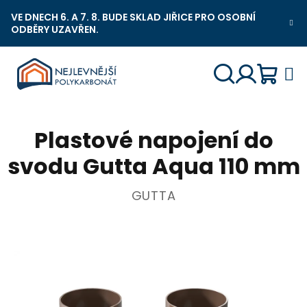
Přejít
VE DNECH 6. A 7. 8. BUDE SKLAD JIŘICE PRO OSOBNÍ
na
ODBĚRY UZAVŘEN.
Nejlevnější Polykarbonát Chat
obsah
Náku
Hledat
Přihlášení
Plastové napojení do
košík
svodu Gutta Aqua 110 mm
GUTTA