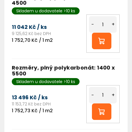
4500
Skladem u dodavatele >10 ks
−
+
11 042 Kč
/ ks
9 125,62 Kč bez DPH
Měrná
1 752,70 Kč / 1 m2
cena:
Rozměry, plný polykarbonát: 1400 x
5500
Skladem u dodavatele >10 ks
−
+
13 496 Kč
/ ks
11 153,72 Kč bez DPH
Měrná
1 752,73 Kč / 1 m2
cena: