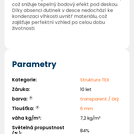
což snižuje tepelný bodový efekt pod deskou.
Díky absenci dutinek v desce nedochází ke
kondenzaci vlhkosti uvnitř materiálu, což
zajišťuje perfektní vzhled po celou dobu
životnosti.
Parametry
Kategorie
:
Struktura TEX
Záruka
:
10 let
barva
:
?
transparent / čirý
Tloušťka
:
?
6 mm
váha kg/m²
:
7,2 kg/m²
Světelná propustnost
84%
(%)
: