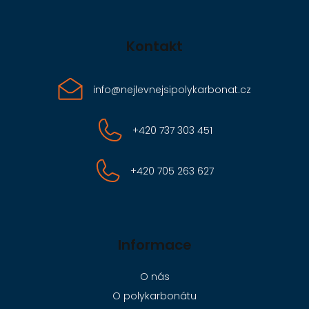
Kontakt
info
@
nejlevnejsipolykarbonat.cz
+420 737 303 451
+420 705 263 627
Informace
O nás
O polykarbonátu