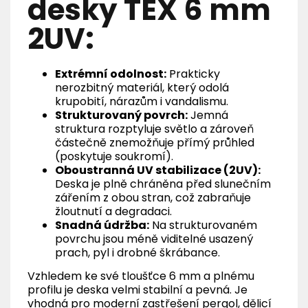
desky TEX 6 mm
2UV:
Extrémní odolnost:
Prakticky
nerozbitný materiál, který odolá
krupobití, nárazům i vandalismu.
Strukturovaný povrch:
Jemná
struktura rozptyluje světlo a zároveň
částečně znemožňuje přímý průhled
(poskytuje soukromí).
Oboustranná UV stabilizace (2UV):
Deska je plně chráněna před slunečním
zářením z obou stran, což zabraňuje
žloutnutí a degradaci.
Snadná údržba:
Na strukturovaném
povrchu jsou méně viditelné usazený
prach, pyl i drobné škrábance.
Vzhledem ke své tloušťce 6 mm a plnému
profilu je deska velmi stabilní a pevná. Je
vhodná pro moderní zastřešení pergol, dělicí