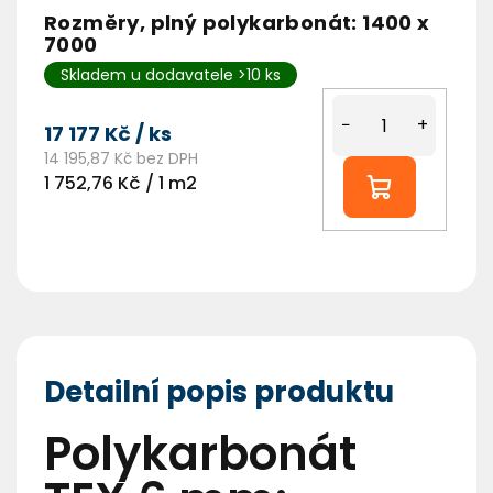
Rozměry, plný polykarbonát: 1400 x
7000
Skladem u dodavatele >10 ks
−
+
17 177 Kč
/ ks
14 195,87 Kč bez DPH
Měrná
1 752,76 Kč / 1 m2
cena:
Detailní popis produktu
Polykarbonát