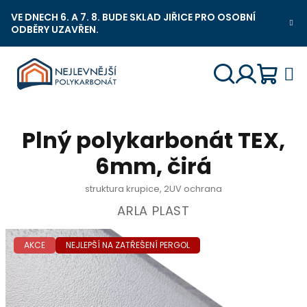
Přejít
VE DNECH 6. A 7. 8. BUDE SKLAD JIŘICE PRO OSOBNÍ
na
ODBĚRY UZAVŘEN.
Nejlevnější Polykarbonát Chat
obsah
Náku
Hledat
Přihlášení
Plný polykarbonát TEX,
košík
6mm, čirá
struktura krupice, 2UV ochrana
ARLA PLAST
AKCE
NEJLEPŠÍ NA ZATŘEŠENÍ PERGOL