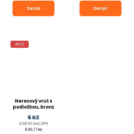
Detail
Detail
AKCE
Nerezový vrut s
podložkou, bronz
4,5 x 45 mm
6 Kč
4,96 Kč bez DPH
Měrná
6 Kč / 1 ks