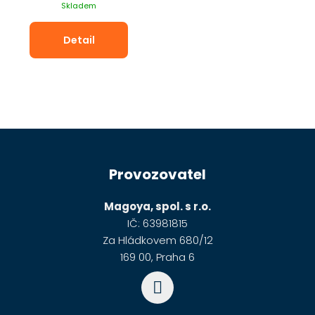
cena:
Skladem
Detail
Z
á
Provozovatel
p
a
Magoya, spol. s r.o.
t
IČ: 63981815
í
Za Hládkovem 680/12
169 00, Praha 6