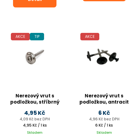
AKCE
TIP
AKCE
Nerezový vrut s
Nerezový vrut s
podložkou, stříbrný
podložkou, antracit
4,5 x 45 mm
4,5 x 45 mm
4,95 Kč
6 Kč
4,09 Kč bez DPH
4,96 Kč bez DPH
Měrná
Měrná
4,95 Kč / 1 ks
6 Kč / 1 ks
cena:
cena:
Skladem
Skladem