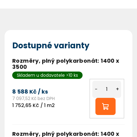
Dostupné varianty
Rozměry, plný polykarbonát: 1400 x
3500
Skladem u dodavatele >10 ks
−
+
8 588 Kč
/ ks
7 097,52 Kč bez DPH
Měrná
1 752,65 Kč / 1 m2
cena:
Rozměry, plný polykarbonát: 1400 x