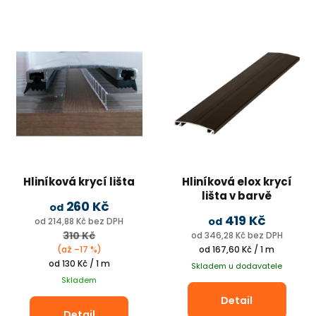
Hliníková krycí lišta
Hliníková elox krycí
Potřebuji pomoct
lišta v barvě
260 Kč
od
419 Kč
Odeslat
od
od 214,88 Kč bez DPH
310 Kč
od 346,28 Kč bez DPH
Powered by chaterimo
Měrná
(až –17 %)
od 167,60 Kč / 1 m
Měrná
cena:
od 130 Kč / 1 m
Skladem u dodavatele
cena:
Skladem
Detail
Detail