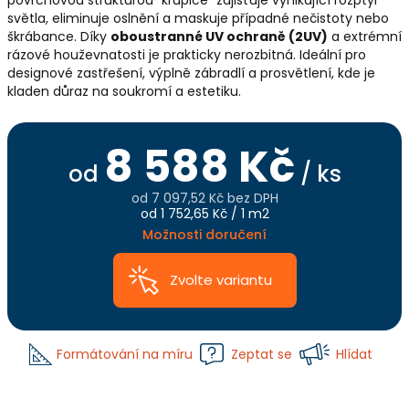
povrchovou strukturou "krupice" zajišťuje vynikající rozptyl
světla, eliminuje oslnění a maskuje případné nečistoty nebo
škrábance. Díky
oboustranné UV ochraně (2UV)
a extrémní
rázové houževnatosti je prakticky nerozbitná. Ideální pro
designové zastřešení, výplně zábradlí a prosvětlení, kde je
kladen důraz na soukromí a estetiku.
8 588 Kč
od
/ ks
od
7 097,52 Kč
bez DPH
Měrná
od 1 752,65 Kč / 1 m2
cena:
Možnosti doručení
Zvolte variantu
Formátování na míru
Zeptat se
Hlídat