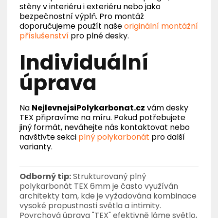
stěny v interiéru i exteriéru nebo jako
bezpečnostní výplň. Pro montáž
doporučujeme použít naše
originální montážní
příslušenství
pro plné desky.
Individuální
úprava
Na
NejlevnejsiPolykarbonat.cz
vám desky
TEX připravíme na míru. Pokud potřebujete
jiný formát, neváhejte nás kontaktovat nebo
navštivte sekci
plný polykarbonát
pro další
varianty.
Odborný tip:
Strukturovaný plný
polykarbonát TEX 6mm je často využíván
architekty tam, kde je vyžadována kombinace
vysoké propustnosti světla a intimity.
Povrchová úprava "TEX" efektivně láme světlo,