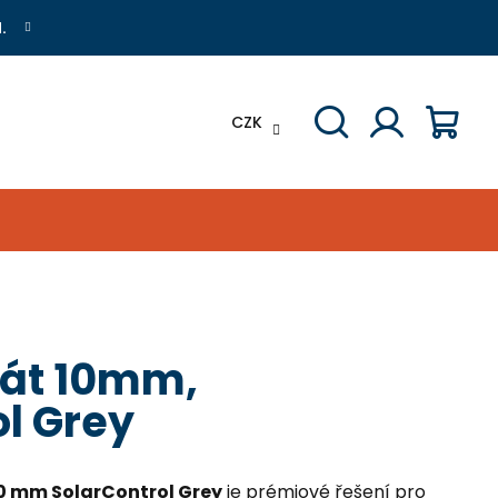
.
CZK
Hledat
Přihlášení
Náku
koší
át 10mm,
l Grey
0 mm SolarControl Grey
je prémiové řešení pro