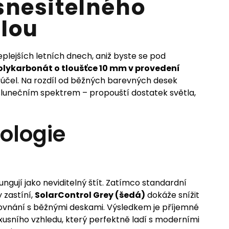
snesitelného
lou
eplejších letních dnech, aniž byste se pod
olykarbonát o tloušťce 10 mm v provedení
 účel. Na rozdíl od běžných barevných desek
slunečním spektrem – propouští dostatek světla,
ologie
ngují jako neviditelný štít. Zatímco standardní
 zastíní,
SolarControl Grey (šedá)
dokáže snížit
rovnání s běžnými deskami. Výsledkem je příjemné
luxusního vzhledu, který perfektně ladí s moderními