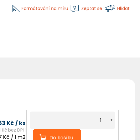
Formátování na míru
Zeptat se
Hlídat
−
+
63 Kč
/ ks
1 Kč bez DPH
á
7 Kč / 1 m2
Do košíku