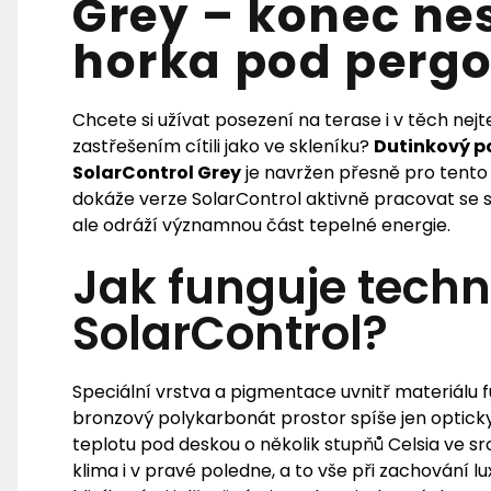
Grey – konec ne
horka pod pergo
Chcete si užívat posezení na terase i v těch nejt
zastřešením cítili jako ve skleníku?
Dutinkový p
SolarControl Grey
je navržen přesně pro tento
dokáže verze SolarControl aktivně pracovat se 
ale odráží významnou část tepelné energie.
Jak funguje techn
SolarControl?
Speciální vrstva a pigmentace uvnitř materiálu fu
bronzový polykarbonát prostor spíše jen opticky
teplotu pod deskou o několik stupňů Celsia ve s
klima i v pravé poledne, a to vše při zachování 