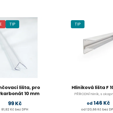
E
TIP
TIP
čovací lišta, pro
Hliníková lišta F
ykarbonát 10 mm
PŘÍRODNÍ hliník, s okap
UV ochrana, 2,1m
146 Kč
99 Kč
od
81,82 Kč bez DPH
od 120,66 Kč bez D