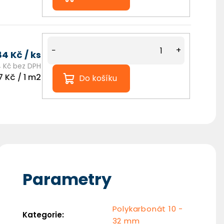
Nejlevnější Polykarbonát Chat
−
+
84 Kč
/ ks
 Kč bez DPH
á
7 Kč / 1 m2
Do košíku
Parametry
Polykarbonát 10 -
Kategorie
:
32 mm