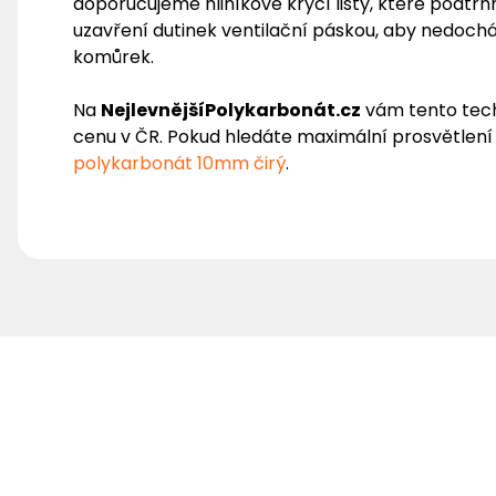
doporučujeme hliníkové krycí lišty, které podt
uzavření dutinek ventilační páskou, aby nedocház
komůrek.
Na
NejlevnějšíPolykarbonát.cz
vám tento tech
cenu v ČR. Pokud hledáte maximální prosvětlení
polykarbonát 10mm čirý
.