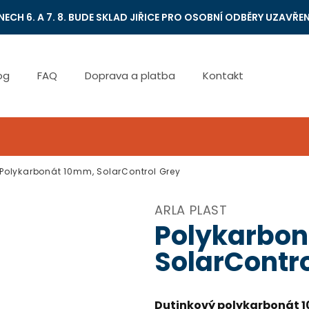
NECH 6. A 7. 8. BUDE SKLAD JIŘICE PRO OSOBNÍ ODBĚRY UZAVŘEN
og
FAQ
Doprava a platba
Kontakt
Polykarbonát 10mm, SolarControl Grey
ARLA PLAST
Polykarbon
SolarContro
Dutinkový polykarbonát 1