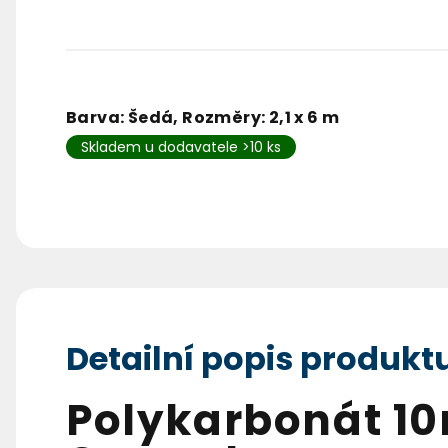
Barva: Šedá, Rozměry: 2,1 x 6 m
Skladem u dodavatele >10 ks
Detailní popis produkt
Polykarbonát 1