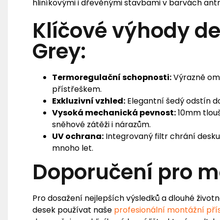
hliníkovými i dřevěnými stavbami v barvách antr
Klíčové výhody de
Grey:
Termoregulační schopnosti:
Výrazně ome
přístřeškem.
Exkluzivní vzhled:
Elegantní šedý odstín 
Vysoká mechanická pevnost:
10mm tloušť
sněhové zátěži i nárazům.
UV ochrana:
Integrovaný filtr chrání desku
mnoho let.
Doporučení pro m
Pro dosažení nejlepších výsledků a dlouhé život
desek používat naše
profesionální montážní pří