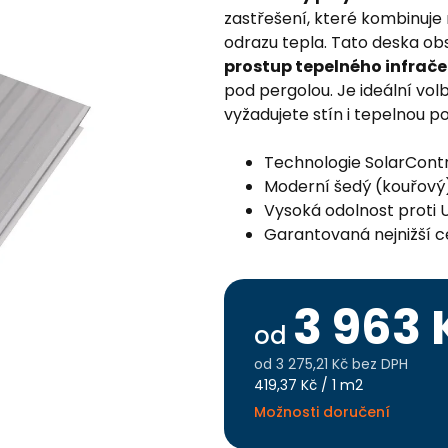
zastřešení, které kombinuje 
odrazu tepla. Tato deska ob
prostup tepelného infrač
pod pergolou. Je ideální vol
vyžadujete stín i tepelnou p
Technologie SolarContr
Moderní šedý (kouřový
Vysoká odolnost proti U
Garantovaná nejnižší 
3 963 
od
od
3 275,21 Kč
bez DPH
Měrná
419,37 Kč / 1 m2
cena:
Možnosti doručení