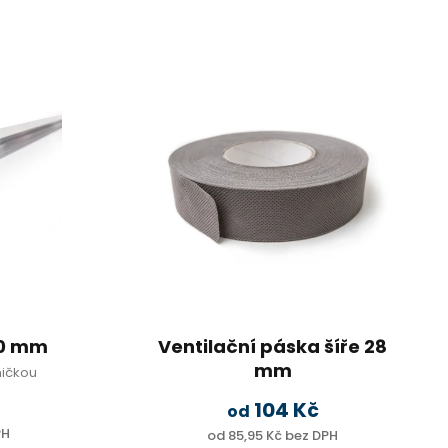
 10 mm
Ventilační páska šíře 28
mm
ničkou
104 Kč
od
PH
od 85,95 Kč bez DPH