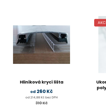
AKC
Hliníková krycí lišta
Ukon
pol
260 Kč
od
od 214,88 Kč bez DPH
310 Kč