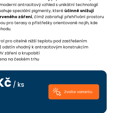
moderní antracitový vzhled s unikátní technologií
sahuje speciální pigmenty, které
účinně snižují
erveného záření
, čímž zabraňují přehřívání prostoru
bou pro terasy a přístřešky orientované na jih, kde
ohodu.
ol pro citelně nižší teplotu pod zastřešením
) odstín vhodný k antracitovým konstrukcím
V záření a krupobití
cena na českém trhu
Kč
/ ks
Zvolte variantu