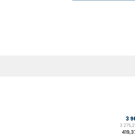
3 9
3 275,2
Měrn
419,3