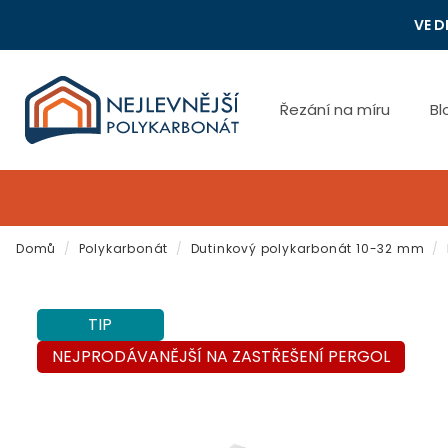
Přejít
VE D
na
obsah
Řezání na míru
Bl
Domů
/
Polykarbonát
/
Dutinkový polykarbonát 10-32 mm
/
TIP
NEJPRODÁVANĚJŠÍ NA ZASTŘEŠENÍ PERGOL