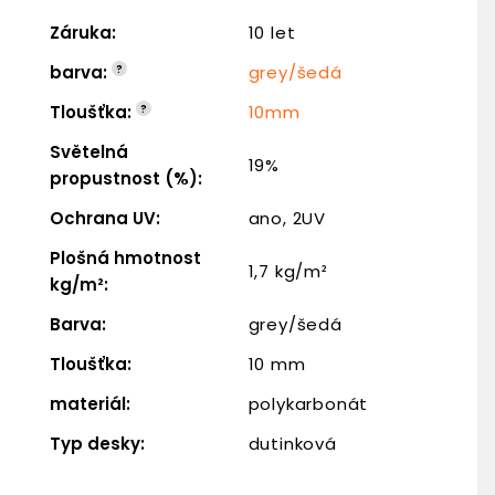
Záruka
:
10 let
barva
:
?
grey/šedá
Tloušťka
:
?
10mm
Světelná
19%
propustnost (%)
:
Ochrana UV
:
ano, 2UV
Plošná hmotnost
1,7 kg/m²
kg/m²
:
Barva
:
grey/šedá
Tloušťka
:
10 mm
materiál
:
polykarbonát
Typ desky
:
dutinková