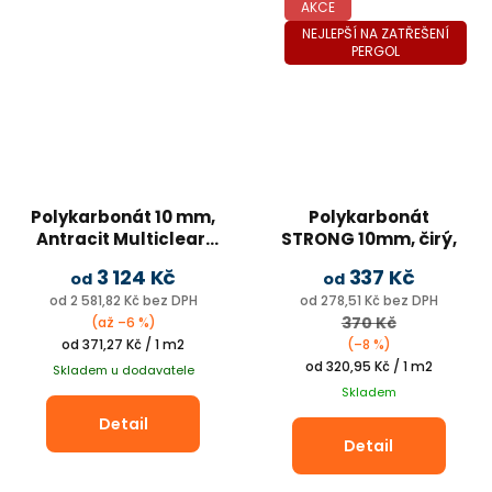
AKCE
NEJLEPŠÍ NA ZATŘEŠENÍ
PERGOL
Polykarbonát 10 mm,
Polykarbonát
Antracit Multiclear,
STRONG 10mm, čirý,
2UV
2UV
3 124 Kč
337 Kč
od
od
na terasy, pergoly a
od 2 581,82 Kč bez DPH
od 278,51 Kč bez DPH
garážová stání
370 Kč
(až –6 %)
Měrná
od 371,27 Kč / 1 m2
(–8 %)
cena:
Měrná
od 320,95 Kč / 1 m2
Skladem u dodavatele
cena:
Skladem
Detail
Detail