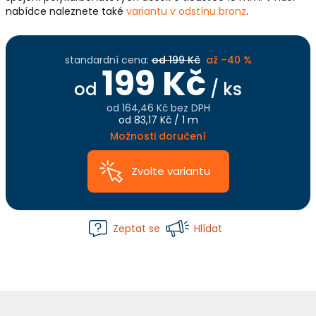
nabídce naleznete také
variantu v odstínu bronz
.
standardní cena:
od 199 Kč
až –40 %
199 Kč
od
/ ks
od
164,46 Kč
bez DPH
Měrná
od 83,17 Kč / 1 m
cena:
Možnosti doručení
Zvolte variantu
Zeptat se
Hlídat