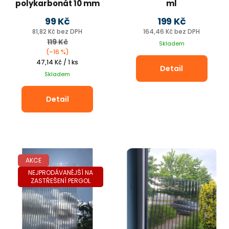
polykarbonát 10 mm
ml
UV ochrana, 2,1m
99 Kč
199 Kč
81,82 Kč bez DPH
164,46 Kč bez DPH
119 Kč
Skladem
(–16 %)
Měrná
47,14 Kč / 1 ks
Detail
cena:
Skladem
Detail
AKCE
NEJPRODÁVANĚJŠÍ NA
ZASTŘEŠENÍ PERGOL