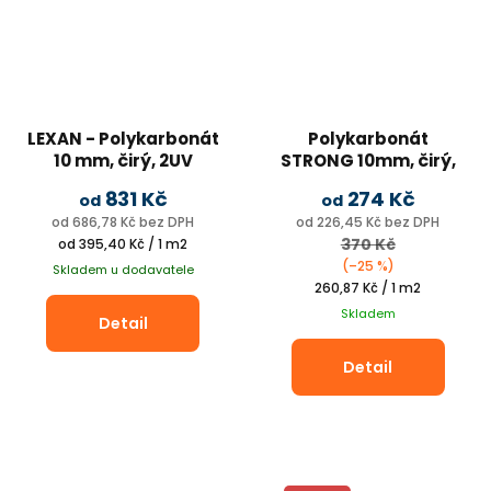
Potřebuji pomoct
Odeslat
Powered by chaterimo
LEXAN - Polykarbonát
Polykarbonát
10 mm, čirý, 2UV
STRONG 10mm, čirý,
1UV
831 Kč
274 Kč
od
od
na pergoly a přístřešky
od 686,78 Kč bez DPH
od 226,45 Kč bez DPH
Měrná
370 Kč
od 395,40 Kč / 1 m2
cena:
(–25 %)
Skladem u dodavatele
Měrná
260,87 Kč / 1 m2
cena:
Skladem
Detail
Detail