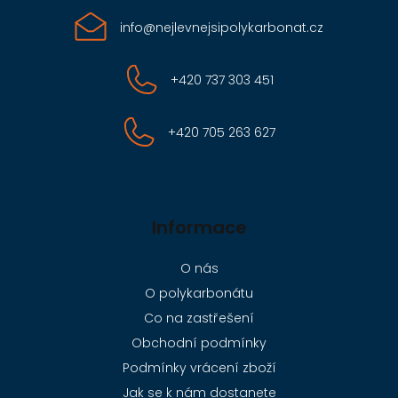
info
@
nejlevnejsipolykarbonat.cz
+420 737 303 451
+420 705 263 627
Informace
O nás
O polykarbonátu
Co na zastřešení
Obchodní podmínky
Podmínky vrácení zboží
Jak se k nám dostanete