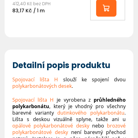
412,40 Kč bez DPH
Měrná
83,17 Kč / 1 m
cena:
Detailní popis produktu
Spojovací lišta H
slouží ke spojení dvou
polykarbonátových desek
.
Spojovací lišta H
je vyrobena z
průhledného
polykarbonátu
, který je vhodný pro všechny
barevné varianty
dutinkového polykarbonátu
.
Lišta s deskou vizuálně splyne, takže ani u
opálové polykarbonátové desky
nebo
brozové
polykarbonátové desky
není barevný přechod