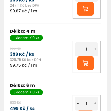
247,11 Kč bez DPH
Měrná
99,67 Kč / 1 m
cena:
Délka: 4 m
Skladem >10 ks
555 Kč
−
+
399 Kč
/ ks
329,75 Kč bez DPH
Měrná
99,75 Kč / 1 m
cena:
Délka: 6 m
Skladem >10 ks
833 Kč
−
+
499 Kč
/ ks