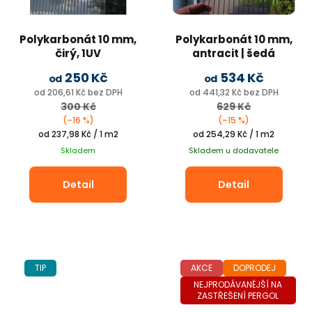
Polykarbonát 10 mm,
Polykarbonát 10 mm,
čirý, 1UV
antracit | šedá
na terasy a pergoly
250 Kč
534 Kč
od
od
od 206,61 Kč bez DPH
od 441,32 Kč bez DPH
300 Kč
629 Kč
(–16 %)
(–15 %)
Měrná
Měrná
od 237,98 Kč / 1 m2
od 254,29 Kč / 1 m2
cena:
cena:
Skladem
Skladem u dodavatele
Detail
Detail
TIP
AKCE
DOPRODEJ
NEJPRODÁVANĚJŠÍ NA
ZASTŘEŠENÍ PERGOL