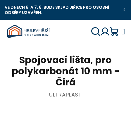
Přejít
VE DNECH 6. A 7. 8. BUDE SKLAD JIŘICE PRO OSOBNÍ
na
ODBĚRY UZAVŘEN.
Nejlevnější Polykarbonát Chat
obsah
Náku
Hledat
Přihlášení
Spojovací lišta, pro
košík
polykarbonát 10 mm -
Čirá
ULTRAPLAST