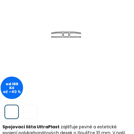
od 199
Kč
až –40 %
Spojovací lišta UltraPlast
zajišťuje pevné a estetické
spojení polykarbonátových desek o tloušťce 10 mm. V naší