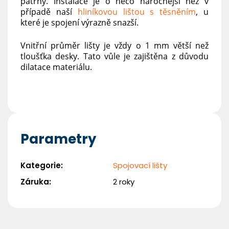
patrný. Instalace je o něco náročnější než v
případě naší
hliníkovou lištou s těsněním
, u
které je spojení výrazně snazší.
Vnitřní průměr lišty je vždy o 1 mm větší než
tloušťka desky. Tato vůle je zajištěna z důvodu
dilatace materiálu.
Parametry
Kategorie
:
Spojovací lišty
Záruka
:
2 roky