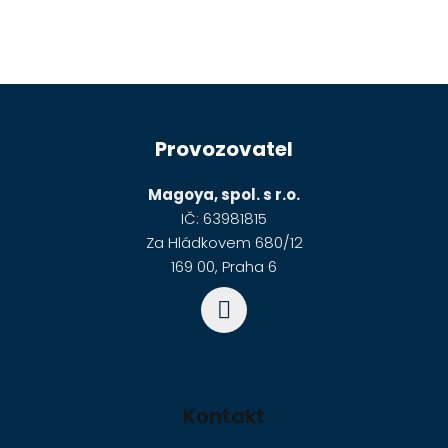
Z
á
Provozovatel
p
a
Magoya, spol. s r.o.
t
IČ: 63981815
í
Za Hládkovem 680/12
169 00, Praha 6
Kontakt