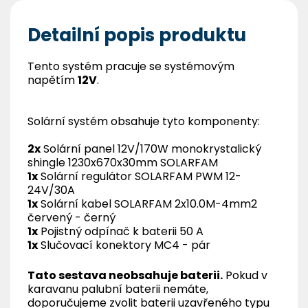
Detailní popis produktu
Tento systém pracuje se systémovým
napětím
12V
.
Solární systém obsahuje tyto komponenty:
2x
Solární panel 12V/170W monokrystalický
shingle 1230x670x30mm SOLARFAM
1x
Solární regulátor SOLARFAM PWM 12-
24V/30A
1x
Solární kabel SOLARFAM 2x10.0M-4mm2
červený - černý
1x
Pojistný odpínač k baterii 50 A
1x
Slučovací konektory MC4 - pár
Tato sestava neobsahuje baterii.
Pokud v
karavanu palubní baterii nemáte,
doporučujeme zvolit baterii uzavřeného typu