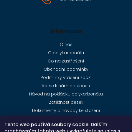
Informace
O nás
O polykarbonátu
Co na zastřešení
Obchodní podmínky
Podmínky vrácení zboží
Jak se k nám dostanete
Návod na pokládku polykarbonátu
Zátěžnost desek
Dokumenty a návody ke stažení
Ceník dopravy
Tento web používá soubory cookie. Dalším
Kontakty
procházením tohoto webu vyjadřujete souhlas s