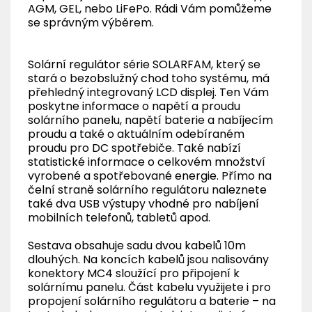
AGM, GEL, nebo LiFePo. Rádi Vám pomůžeme
se správným výběrem.
Solární regulátor série SOLARFAM, který se
stará o bezobslužný chod toho systému, má
přehledný integrovaný LCD displej. Ten Vám
poskytne informace o napětí a proudu
solárního panelu, napětí baterie a nabíjecím
proudu a také o aktuálním odebíraném
proudu pro DC spotřebiče. Také nabízí
statistické informace o celkovém množství
vyrobené a spotřebované energie. Přímo na
čelní straně solárního regulátoru naleznete
také dva USB výstupy vhodné pro nabíjení
mobilních telefonů, tabletů apod.
Sestava obsahuje sadu dvou kabelů 10m
dlouhých. Na koncích kabelů jsou nalisovány
konektory MC4 sloužící pro připojení k
solárnímu panelu. Část kabelu využijete i pro
propojení solárního regulátoru a baterie – na