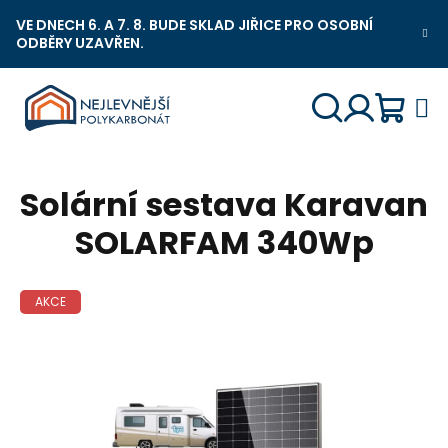
Přejít
VE DNECH 6. A 7. 8. BUDE SKLAD JIŘICE PRO OSOBNÍ
na
ODBĚRY UZAVŘEN.
Nejlevnější Polykarbonát Chat
obsah
Náku
Hledat
Přihlášení
Solární sestava Karavan
košík
SOLARFAM 340Wp
AKCE