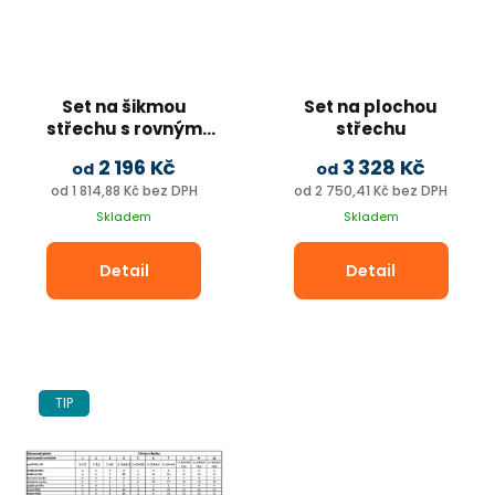
Set na šikmou
Set na plochou
střechu s rovným
střechu
plechem / šindel.
2 196 Kč
3 328 Kč
od
od
od 1 814,88 Kč bez DPH
od 2 750,41 Kč bez DPH
Skladem
Skladem
Detail
Detail
Potřebuji pomoct
Odeslat
TIP
Powered by chaterimo