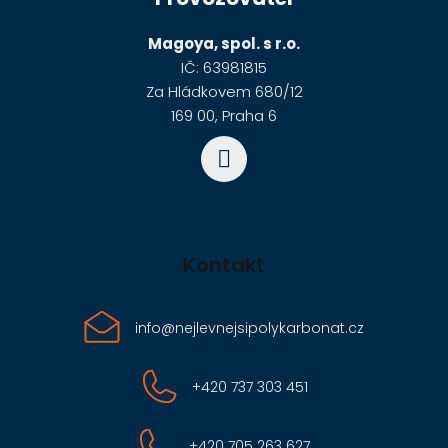
p
a
Magoya, spol. s r.o.
t
IČ: 63981815
í
Za Hládkovem 680/12
169 00, Praha 6
Kontakt
info
@
nejlevnejsipolykarbonat.cz
+420 737 303 451
+420 705 263 627