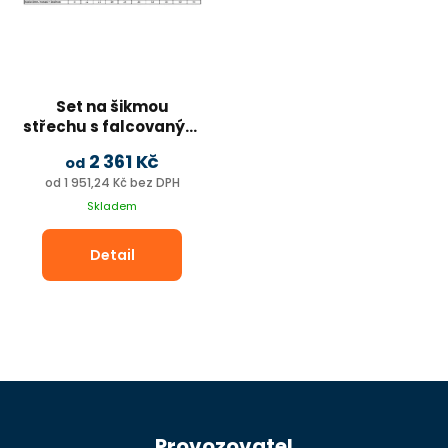
Set na šikmou
střechu s falcovaným
plechem.
2 361 Kč
od
od 1 951,24 Kč bez DPH
Skladem
Detail
Z
á
Provozovatel