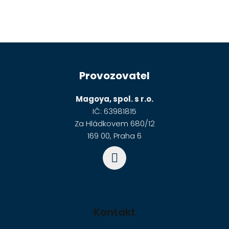
Z
á
Provozovatel
p
a
Magoya, spol. s r.o.
t
IČ: 63981815
í
Za Hládkovem 680/12
169 00, Praha 6
Kontakt