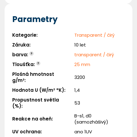
Parametry
Kategorie
:
Transparent / čirý
Záruka
:
10 let
barva
:
?
transparent / čirý
Tloušťka
:
?
25 mm
Plošná hmotnost
3200
g/m²
:
Hodnota U (W/m² °K)
:
1,4
Propustnost světla
53
(%)
:
B-s1, d0
Reakce na oheň
:
(samozhášivý)
UV ochrana
:
ano 1UV