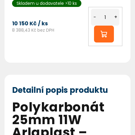
Skladem u dodavatele >10 ks
−
+
10 150 Kč
/ ks
8 388,43 Kč bez DPH
Detailní popis produktu
Polykarbonát
25mm 11W
Arlaplast –