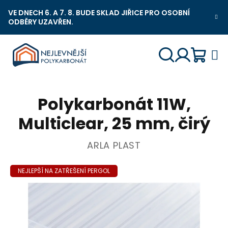
Přejít
VE DNECH 6. A 7. 8. BUDE SKLAD JIŘICE PRO OSOBNÍ
na
ODBĚRY UZAVŘEN.
Nejlevnější Polykarbonát Chat
obsah
Náku
Hledat
Přihlášení
Polykarbonát 11W,
košík
Multiclear, 25 mm, čirý
ARLA PLAST
NEJLEPŠÍ NA ZATŘEŠENÍ PERGOL