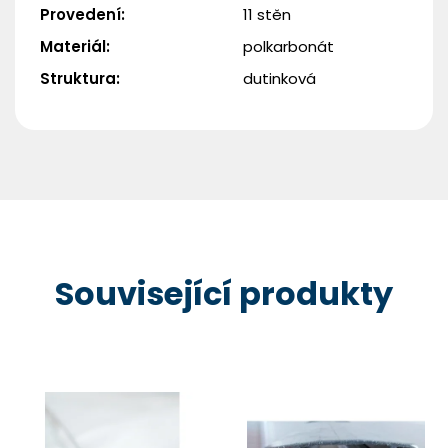
Provedení
:
11 stěn
Materiál
:
polkarbonát
Struktura
:
dutinková
Související produkty