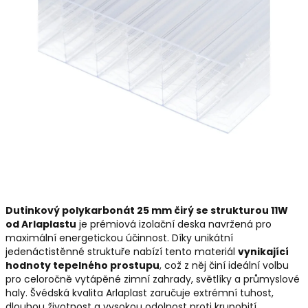
Dutinkový polykarbonát 25 mm čirý se strukturou 11W
od Arlaplastu
je prémiová izolační deska navržená pro
maximální energetickou účinnost. Díky unikátní
jedenáctistěnné struktuře nabízí tento materiál
vynikající
hodnoty tepelného prostupu
, což z něj činí ideální volbu
pro celoročně vytápěné zimní zahrady, světlíky a průmyslové
haly. Švédská kvalita Arlaplast zaručuje extrémní tuhost,
dlouhou životnost a vysokou odolnost proti krupobití.