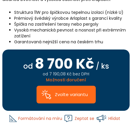
Struktura 11W pro špičkovou tepelnou izolaci (nízké U)
Prémiový švédský výrobce Arlaplast s garancí kvality
Špička na zastřešení terasy nebo pergoly
Vysoká mechanická pevnost a nosnost při extrémním
zatížení
Garantovaná nejnižší cena na českém trhu
8 700 Kč
od
/ ks
od
7 190,08 Kč
bez DPH
Měrná
Možnosti doručení
cena:
Zvolte variantu
Formátování na míru
Zeptat se
Hlídat