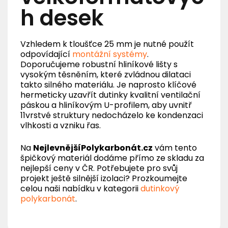
h desek
Vzhledem k tloušťce 25 mm je nutné použít
odpovídající
montážní systémy
.
Doporučujeme robustní hliníkové lišty s
vysokým těsněním, které zvládnou dilataci
takto silného materiálu. Je naprosto klíčové
hermeticky uzavřít dutinky kvalitní ventilační
páskou a hliníkovým U-profilem, aby uvnitř
11vrstvé struktury nedocházelo ke kondenzaci
vlhkosti a vzniku řas.
Na
NejlevnějšíPolykarbonát.cz
vám tento
špičkový materiál dodáme přímo ze skladu za
nejlepší ceny v ČR. Potřebujete pro svůj
projekt ještě silnější izolaci? Prozkoumejte
celou naši nabídku v kategorii
dutinkový
polykarbonát
.