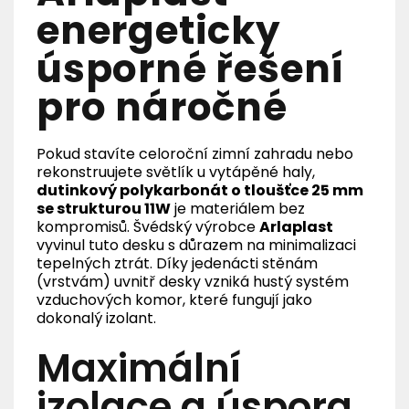
energeticky
úsporné řešení
pro náročné
Pokud stavíte celoroční zimní zahradu nebo
rekonstruujete světlík u vytápěné haly,
dutinkový polykarbonát o tloušťce 25 mm
se strukturou 11W
je materiálem bez
kompromisů. Švédský výrobce
Arlaplast
vyvinul tuto desku s důrazem na minimalizaci
tepelných ztrát. Díky jedenácti stěnám
(vrstvám) uvnitř desky vzniká hustý systém
vzduchových komor, které fungují jako
dokonalý izolant.
Maximální
izolace a úspora