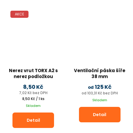
AKCE
Nerez vrut TORX A2 s
Ventilační páska šíře
nerez podložkou
38 mm
8,50 Kč
125 Kč
od
7,02 Kč bez DPH
od 103,31 Kč bez DPH
Měrná
8,50 Kč / 1 ks
Skladem
cena:
Skladem
Detail
Detail