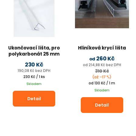
Ukončovací lišta, pro
Hliníková krycí lišta
polykarbonát 25 mm
Potřebuji pomoct
260 Kč
od
UV ochrana, 2,1m
230 Kč
od 214,88 Kč bez DPH
190,08 Kč bez DPH
310 Kč
Odeslat
Měrná
230 Kč / 1 ks
(až –17 %)
cena:
Měrná
od 130 Kč / 1 m
Skladem
Powered by chaterimo
cena:
Skladem
Detail
Detail