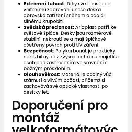
Extrémní tuhost:
Díky své tloušťce a
vnitřnímu žebrování unese deska
obrovské zatížení sněhem a odolá i
silnému krupobití.
Švédská preciznost:
Arlaplast patří ke
světové špičce. Desky jsou rozměrově
stabilní, nekroutí se a mají špičkově
ošetřený povrch proti UV záření.
Bezpečnost:
Polykarbonát je prakticky
nerozbitný, což zvyšuje ochranu majetku i
osob pod zastřešením ve srovnání s
běžným prosklením.
Dlouhověkost:
Materiál je odolný vůči
stárnutí a vlivům počasí, přičemž si
zachovává své optické vlastnosti po
desítky let.
Doporučení pro
montáž
velkoformátovýc