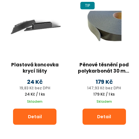
TIP
Plastová koncovka
Pěnové těsnění pod
krycí lišty
polykarbonát 30 mm
- role 30m
24 Kč
179 Kč
19,83 Kč bez DPH
147,93 Kč bez DPH
Měrná
Měrná
24 Kč / 1 ks
179 Kč / 1 ks
cena:
cena:
Skladem
Skladem
Detail
Detail