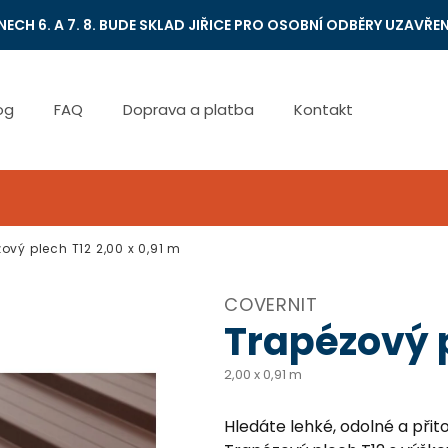
NECH 6. A 7. 8. BUDE SKLAD JIŘICE PRO OSOBNÍ ODBĚRY UZAVŘEN
og
FAQ
Doprava a platba
Kontakt
ový plech T12
2,00 x 0,91 m
COVERNIT
Trapézový 
2,00 x 0,91 m
Hledáte lehké, odolné a při