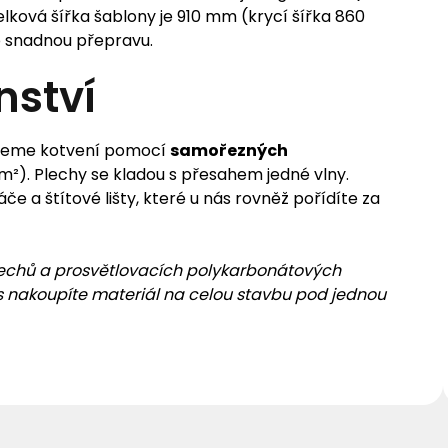
elková šířka šablony je 910 mm (krycí šířka 860
o snadnou přepravu.
nství
ujeme kotvení pomocí
samořezných
m²). Plechy se kladou s přesahem jedné vlny.
 a štítové lišty, které u nás rovněž pořídíte za
lechů a prosvětlovacích polykarbonátových
ás nakoupíte materiál na celou stavbu pod jednou