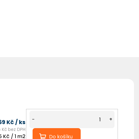
−
+
69 Kč
/ ks
 Kč bez DPH
á
5 Kč / 1 m2
Do košíku