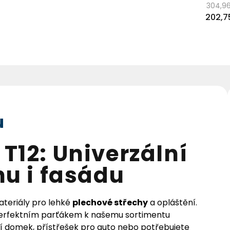
304,96
Měrn
202,7
cena:
u
T12: Univerzální
hu i fasádu
ateriály pro lehké
plechové střechy
a opláštění.
 perfektním parťákem k našemu sortimentu
í domek, přístřešek pro auto nebo potřebujete