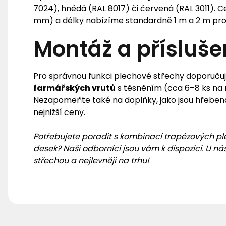
7024), hnědá (RAL 8017) či červená (RAL 3011). C
mm) a délky nabízíme standardně 1 m a 2 m pr
Montáž a přísluše
Pro správnou funkci plechové střechy doporuč
farmářských vrutů
s těsněním (cca 6–8 ks na 
Nezapomeňte také na doplňky, jako jsou hřebenáče
nejnižší ceny.
Potřebujete poradit s kombinací trapézových p
desek? Naši odborníci jsou vám k dispozici. U n
střechou a nejlevněji na trhu!