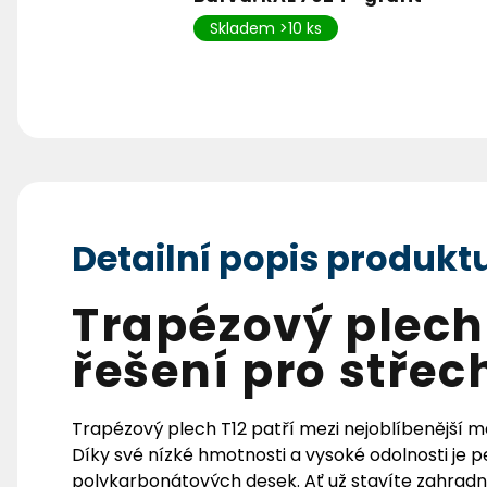
Skladem >10 ks
Detailní popis produkt
Trapézový plech 
řešení pro střec
Trapézový plech T12 patří mezi nejoblíbenější m
Díky své nízké hmotnosti a vysoké odolnosti je
polykarbonátových desek. Ať už stavíte zahradn