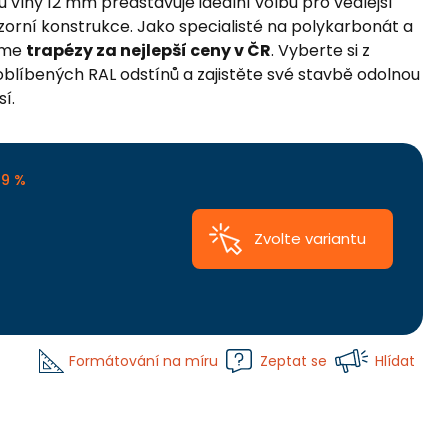
 vlny 12 mm představuje ideální volbu pro vedlejší
vizorní konstrukce. Jako specialisté na polykarbonát a
šíme
trapézy za nejlepší ceny v ČR
. Vyberte si z
blíbených RAL odstínů a zajistěte své stavbě odolnou
í.
19 %
Zvolte variantu
Formátování na míru
Zeptat se
Hlídat