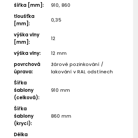
šířka [mm]
:
910, 860
tloušťka
0,35
[mm]
:
výška vlny
12
[mm]
:
výška vlny
:
12 mm
povrchová
žárové pozinkování /
úprava
:
lakování v RAL odstínech
Šířka
šablony
910 mm
(celková)
:
Šířka
šablony
860 mm
(krycí)
:
Délka