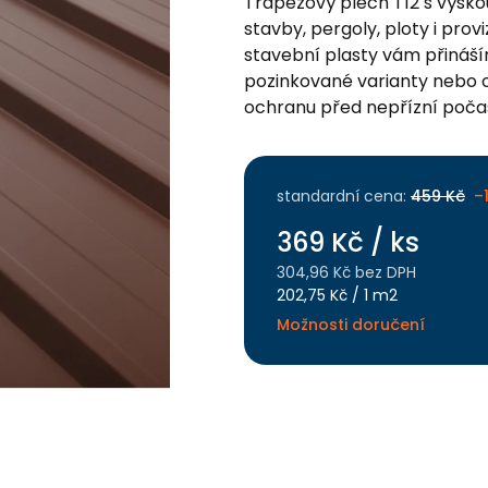
Trapézový plech T12 s výškou
stavby, pergoly, ploty i pro
stavební plasty vám přiná
pozinkované varianty nebo o
ochranu před nepřízní počas
standardní cena:
459 Kč
–
369 Kč
/ ks
304,96 Kč bez DPH
Měrná
202,75 Kč / 1 m2
cena:
Možnosti doručení