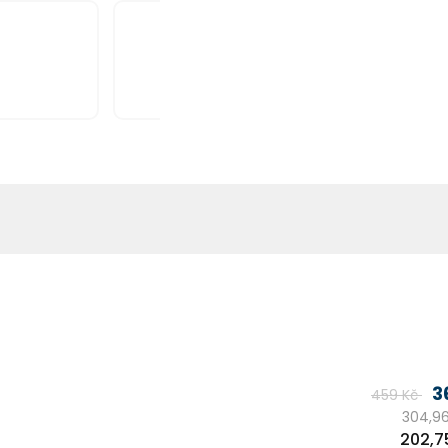
3
459 Kč
304,96
Měrn
202,7