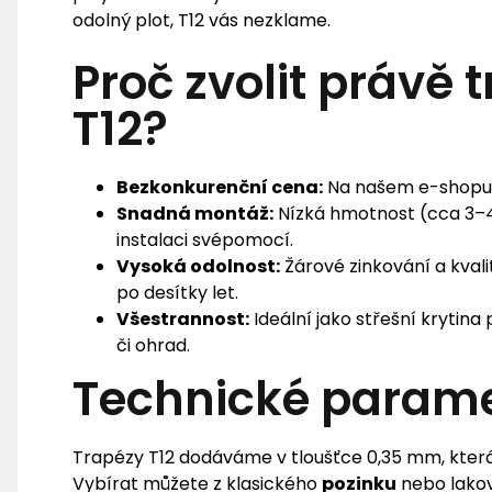
odolný plot, T12 vás nezklame.
Proč zvolit právě 
T12?
Bezkonkurenční cena:
Na našem e-shopu g
Snadná montáž:
Nízká hmotnost (cca 3–4
instalaci svépomocí.
Vysoká odolnost:
Žárové zinkování a kvali
po desítky let.
Všestrannost:
Ideální jako střešní krytina 
či ohrad.
Technické parame
Trapézy T12 dodáváme v tloušťce 0,35 mm, která
Vybírat můžete z klasického
pozinku
nebo lakov