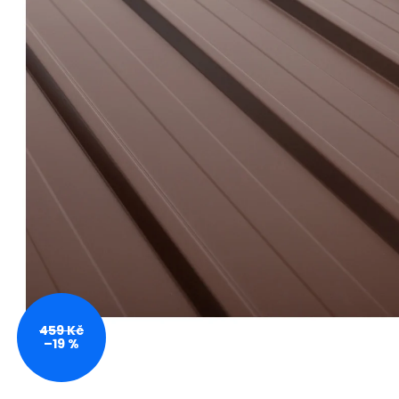
459 Kč
–19 %