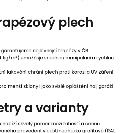
trapézový plech
arantujeme nejlevnější trapézy v ČR.
 kg/m²) umožňuje snadnou manipulaci a rychlou
tní lakování chrání plech proti korozi a UV záření
pro menší sklony i jako svislé opláštění hal, garáží
try a varianty
 nabízí skvělý poměr mezi tuhostí a cenou.
aného provedení v odstínech jako grafitová (RAL