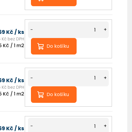
Nejlevnější Polykarbonát Chat
−
+
69 Kč
/ ks
 Kč bez DPH
á
5 Kč / 1 m2
Do košíku
−
+
69 Kč
/ ks
 Kč bez DPH
á
5 Kč / 1 m2
Do košíku
−
+
69 Kč
/ ks