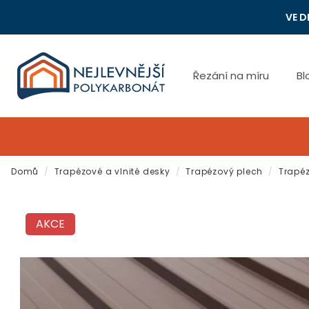
Přejít
VE D
na
obsah
Řezání na míru
Bl
Domů
/
Trapézové a vlnité desky
/
Trapézový plech
/
Trapéz
AKCE