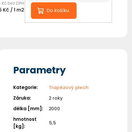
 Kč bez DPH
á
5 Kč / 1 m2
Do košíku
Parametry
Kategorie
:
Trapézový plech
Záruka
:
2 roky
délka [mm]
:
2000
hmotnost
5,5
[kg]
: