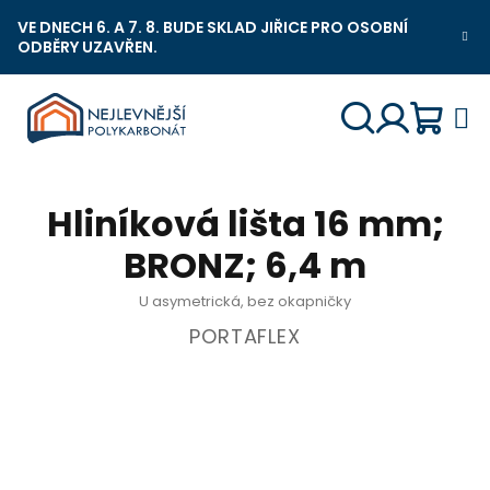
Přejít
VE DNECH 6. A 7. 8. BUDE SKLAD JIŘICE PRO OSOBNÍ
na
ODBĚRY UZAVŘEN.
Nejlevnější Polykarbonát Chat
obsah
Náku
Hledat
Přihlášení
Hliníková lišta 16 mm;
košík
BRONZ; 6,4 m
U asymetrická, bez okapničky
PORTAFLEX