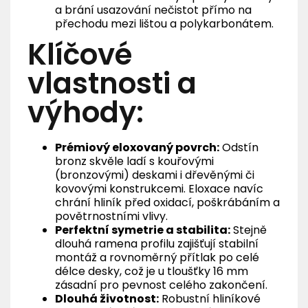
a brání usazování nečistot přímo na
přechodu mezi lištou a polykarbonátem.
Klíčové
vlastnosti a
výhody:
Prémiový eloxovaný povrch:
Odstín
bronz skvěle ladí s kouřovými
(bronzovými) deskami i dřevěnými či
kovovými konstrukcemi. Eloxace navíc
chrání hliník před oxidací, poškrábáním a
povětrnostními vlivy.
Perfektní symetrie a stabilita:
Stejně
dlouhá ramena profilu zajišťují stabilní
montáž a rovnoměrný přítlak po celé
délce desky, což je u tloušťky 16 mm
zásadní pro pevnost celého zakončení.
Dlouhá životnost:
Robustní hliníkové