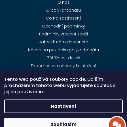
O nás
O polykarbonátu
Co na zastřešení
Obchodní podmínky
Podmínky vrácení zboží
Jak se k nám dostanete
Návod na pokládku polykarbonátu
Zátěžnost desek
Dokumenty a návody ke stažení
Ceník dopravy
Tento web používá soubory cookie. Dalším
Kontakty
procházením tohoto webu vyjadřujete souhlas s
jejich používáním.
Nastavení
Copyright 2026
NejlevnějšíPolykarbonát.cz
. Všechna
práva vyhrazena.
Souhlasím