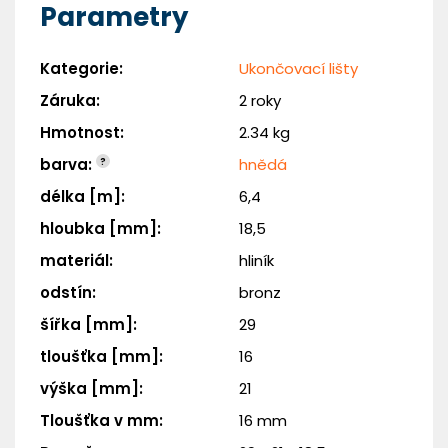
Parametry
Kategorie
:
Ukončovací lišty
Potřebuji pomoct
Záruka
:
2 roky
Odeslat
Hmotnost
:
2.34 kg
barva
:
?
hnědá
Powered by chaterimo
délka [m]
:
6,4
hloubka [mm]
:
18,5
materiál
:
hliník
odstín
:
bronz
šířka [mm]
:
29
tloušťka [mm]
:
16
výška [mm]
:
21
Tloušťka v mm
:
16 mm