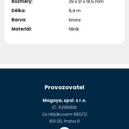
Rozměry
:
29 x 21 x 18.5 mm
Délka
:
6,4 m
Barva
:
bronz
Materiál
:
hliník
Z
á
Provozovatel
p
a
Magoya, spol. s r.o.
t
IČ: 63981815
í
Za Hládkovem 680/12
169 00, Praha 6