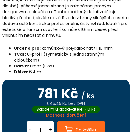
délce 6,4 m.
Profil je symetrický (obě ramena jsou stejně
dlouhá), přičemž jedna strana je zakončena jemným
designovým obloučkem. Tento zaoblený detail zajišťuje
hladký přechod, skvěle odvádí vodu z hrany silnějších desek a
dodává celé konstrukci profesionální, čistý vzhled. Ideální pro
estetické a funkční uzavření komůrek 16mm desek před
vniknutím nečistot a hmyzu.
Určeno pro:
komůrkový polykarbonát tl. 16 mm
Tvar:
U-profil (symetrický s jednostranným
obloučkem)
Barva:
Bronz (Elox)
Délka:
6,4 m
781 Kč
/ ks
645,45 Kč bez DPH
Měrná
Skladem u dodavatele >10 ks
cena:
Možnosti doručení
−
+
Do košíku