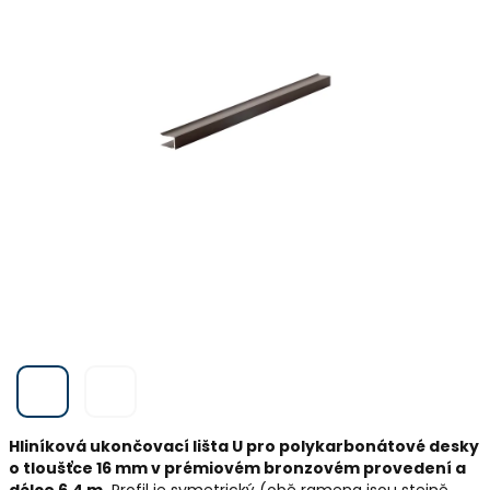
Hliníková ukončovací lišta U pro polykarbonátové desky
o tloušťce 16 mm v prémiovém bronzovém provedení a