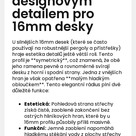
designovým
detailem pro
16mm desky
U silnějších 16mm desek (které se často
používají na robustnější pergoly a přístřešky)
hraje estetika detailů ještě větší roli. Tento
profil je **symetrický**, což znamená, že obě
jeho ramena pevně a rovnoměrně svírají
desku z horní i spodní strany. Jedna z vnějších
hran je však opatřena **malým hladkým
obloučkem**. Tento elegantní rádius plní dvě
důležité funkce:
Estetická:
Pohledová strana střechy
získá čisté, zaoblené zakončení bez
ostrých hliníkových hran, které by u
16mm profilu působily příliš masivně.
Funkční:
Jemné zaoblení napomáhá
hladkému stékání vody z plochy střechy