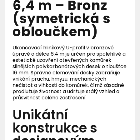
6,4 m – Bronz
(symetrická s
obloučkem)
Ukončovací hliníkový U-profil v bronzové
úpravě o délce 6,4 m je určen pro spolehlivé a
estetické uzavření otevřených komůrek
silnějších polykarbonátových desek o tloušťce
16 mm. Správné olemování desky zabraňuje
vnikání prachu, hmyzu, mechanických
nečistot a vlhkosti do komůrek, čímž zásadně
prodlužuje životnost a udržuje stálý vzhled a
průsvitnost celého zastřešení.
Unikátní
konstrukce s