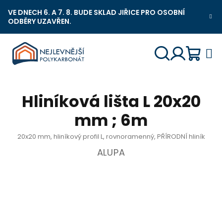
Přejít
VE DNECH 6. A 7. 8. BUDE SKLAD JIŘICE PRO OSOBNÍ
na
ODBĚRY UZAVŘEN.
Nejlevnější Polykarbonát Chat
obsah
Náku
Hledat
Přihlášení
Hliníková lišta L 20x20
košík
mm ; 6m
20x20 mm, hliníkový profil L, rovnoramenný, PŘÍRODNÍ hliník
ALUPA