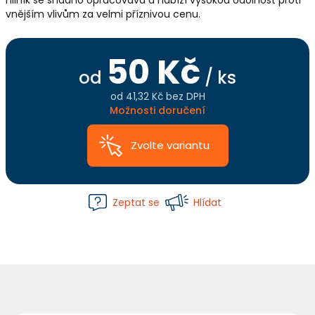
hliník se snadno opracovává a nabízí vysokou odolnost proti
vnějším vlivům za velmi příznivou cenu.
50 Kč
od
/ ks
od
41,32 Kč
bez DPH
Měrná
Možnosti doručení
cena:
Zvolte variantu
Zeptat se
Hlídat