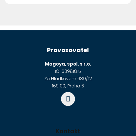
Z
á
Provozovatel
p
a
Magoya, spol. s r.o.
t
IČ: 63981815
í
Za Hládkovem 680/12
169 00, Praha 6
Kontakt