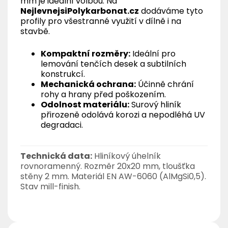
mm je ideální volbou. Na
NejlevnejsiPolykarbonat.cz
dodáváme tyto
profily pro všestranné využití v dílně i na
stavbě.
Kompaktní rozměry:
Ideální pro
lemování tenčích desek a subtilních
konstrukcí.
Mechanická ochrana:
Účinně chrání
rohy a hrany před poškozením.
Odolnost materiálu:
Surový hliník
přirozeně odolává korozi a nepodléhá UV
degradaci.
Technická data:
Hliníkový úhelník
rovnoramenný. Rozměr 20x20 mm, tloušťka
stěny 2 mm. Materiál EN AW-6060 (AlMgSi0,5).
Stav mill-finish.