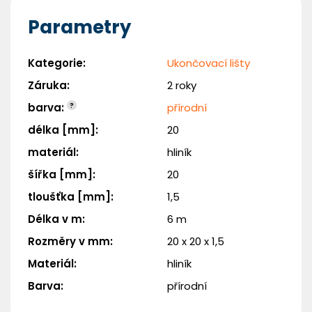
Parametry
Kategorie
:
Ukončovací lišty
Potřebuji pomoct
Záruka
:
2 roky
barva
:
?
přírodní
Odeslat
délka [mm]
:
20
Powered by chaterimo
materiál
:
hliník
šířka [mm]
:
20
tloušťka [mm]
:
1,5
Délka v m
:
6 m
Rozměry v mm
:
20 x 20 x 1,5
Materiál
:
hliník
Barva
:
přírodní