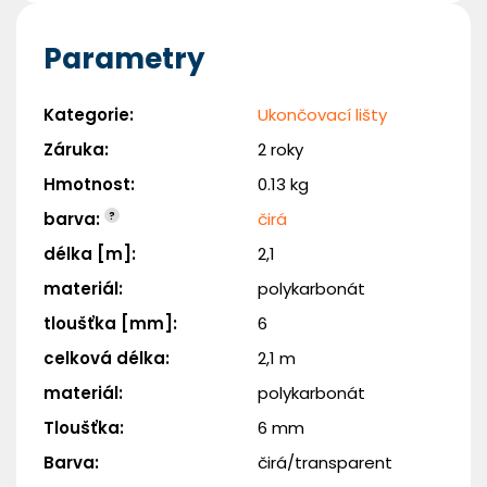
Parametry
Kategorie
:
Ukončovací lišty
Záruka
:
2 roky
Hmotnost
:
0.13 kg
barva
:
?
čirá
délka [m]
:
2,1
materiál
:
polykarbonát
tloušťka [mm]
:
6
celková délka
:
2,1 m
materiál
:
polykarbonát
Tloušťka
:
6 mm
Barva
:
čirá/transparent