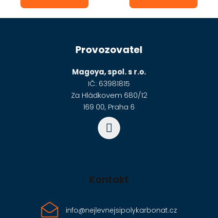
Z
á
Provozovatel
p
a
Magoya, spol. s r.o.
t
IČ: 63981815
í
Za Hládkovem 680/12
169 00, Praha 6
Kontakt
info
@
nejlevnejsipolykarbonat.cz