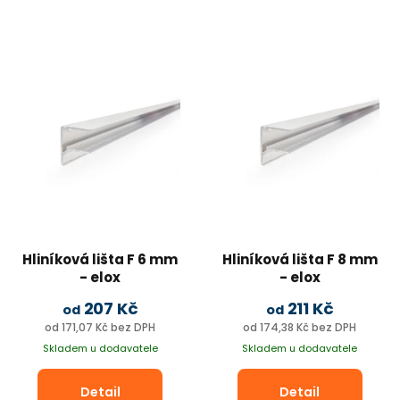
Hliníková lišta F 6 mm
Hliníková lišta F 8 mm
- elox
- elox
s okapničkou, pro
s okapničkou, pro
207 Kč
211 Kč
od
od
dutinkový polykarbonát
dutinkový polykarbonát
od 171,07 Kč bez DPH
od 174,38 Kč bez DPH
Skladem u dodavatele
Skladem u dodavatele
Detail
Detail