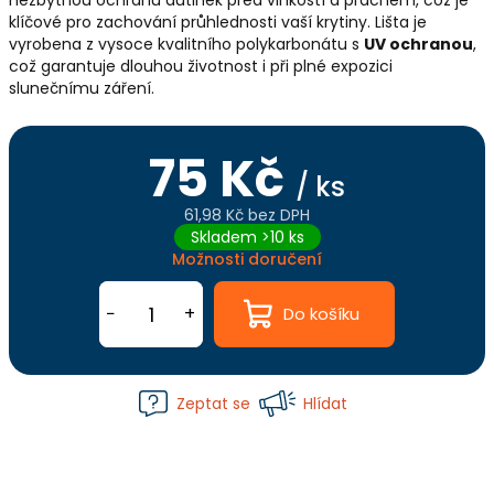
nezbytnou ochranu dutinek před vlhkostí a prachem, což je
klíčové pro zachování průhlednosti vaší krytiny. Lišta je
vyrobena z vysoce kvalitního polykarbonátu s
UV ochranou
,
což garantuje dlouhou životnost i při plné expozici
slunečnímu záření.
75 Kč
/ ks
61,98 Kč bez DPH
Měrná
Skladem >10 ks
cena:
Možnosti doručení
−
+
Do košíku
Zeptat se
Hlídat