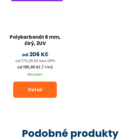
Potřebuji pomoct
Polykarbonát 6 mm,
čirý, 2UV
profi skleníky a svislé stěny
Odeslat
206 Kč
od
od 170,25 Kč bez DPH
Powered by chaterimo
Měrná
od 195,95 Kč / 1 m2
cena:
Skladem
Detail
Podobné produkty