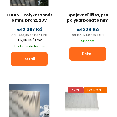
LEXAN - Polykarbonát
Spojovací lišta, pro
6 mm, bronz, 2UV
polykarbonát 6 mm
2 097 Kč
224 Kč
od
od
od 1 733,06 Kč bez DPH
od 185,12 Kč bez DPH
Měrná
332,86 Kč / 1 m2
Skladem
cena:
Skladem u dodavatele
Detail
Detail
AKCE
DOPRODEJ