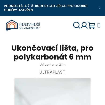
Přejít
VE DNECH 6. A 7. 8. BUDE SKLAD JIŘICE PRO OSOBNÍ
na
ODBĚRY UZAVŘEN.
Nejlevnější Polykarbonát Chat
obsah
Náku
Hledat
Přihlášení
Ukončovací lišta, pro
košík
polykarbonát 6 mm
UV ochrana, 2,1m
ULTRAPLAST