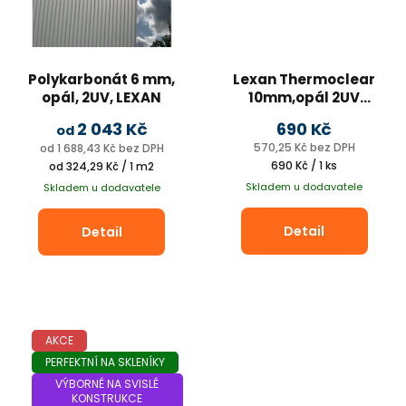
Polykarbonát 6 mm,
Lexan Thermoclear
opál, 2UV, LEXAN
10mm,opál 2UV
1300x2000mm
2 043 Kč
690 Kč
od
570,25 Kč bez DPH
od 1 688,43 Kč bez DPH
Měrná
Měrná
690 Kč / 1 ks
od 324,29 Kč / 1 m2
cena:
cena:
Skladem u dodavatele
Skladem u dodavatele
Detail
Detail
AKCE
PERFEKTNÍ NA SKLENÍKY
VÝBORNÉ NA SVISLÉ
KONSTRUKCE