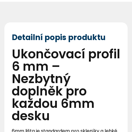
Detailní popis produktu
Ukončovací profil
6 mm –
Nezbytný
doplněk pro
každou 6mm
desku
6mm lišta je standardem pro skleníky a lehké