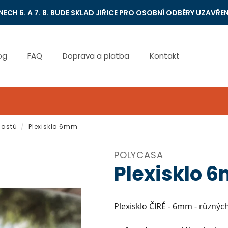
NECH 6. A 7. 8. BUDE SKLAD JIŘICE PRO OSOBNÍ ODBĚRY UZAVŘEN
og
FAQ
Doprava a platba
Kontakt
lastů
/
Plexisklo 6mm
POLYCASA
Plexisklo 
Plexisklo ČIRÉ - 6mm - různýc