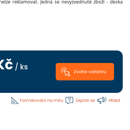
elze reklamovat. Jedná se nevyzvednuté zboží - deska
Kč
/ ks
Zvolte variantu
Nejlevnější Polykarbonát Chat
Formátování na míru
Zeptat se
Hlídat