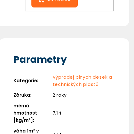
Parametry
Výprodej plných desek a
Kategorie
:
technických plastů
Záruka
:
2 roky
měrná
hmotnost
7,14
[kg/m²]
:
váha 1m² v