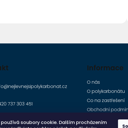
akt
Informace
O nás
fo
@
nejlevnejsipolykarbonat.cz
O polykarbonátu
Co na zastřešení
20 737 303 451
Obchodní podmín
Podmínky vrácení 
420 705 263 627
 používá soubory cookie. Dalším procházením
S
Jak se k nám dos