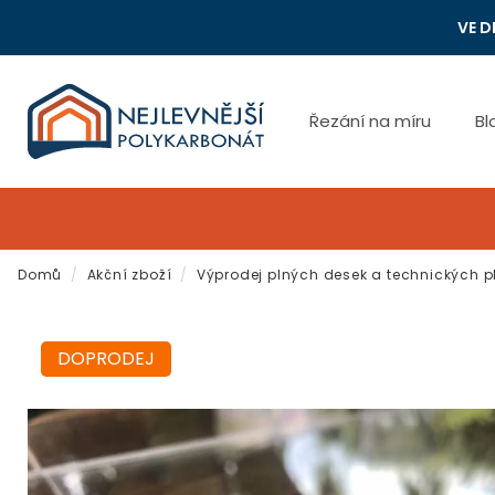
Přejít
VE D
na
obsah
Řezání na míru
Bl
Domů
/
Akční zboží
/
Výprodej plných desek a technických p
DOPRODEJ