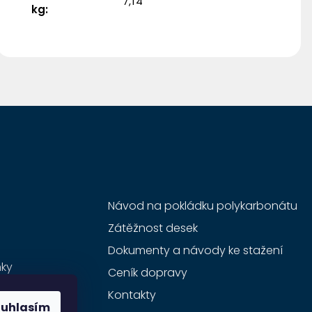
7,14
kg
:
Návod na pokládku polykarbonátu
Zátěžnost desek
Dokumenty a návody ke stažení
ky
Ceník dopravy
Potřebuji pomoct
zboží
Kontakty
ouhlasím
tanete