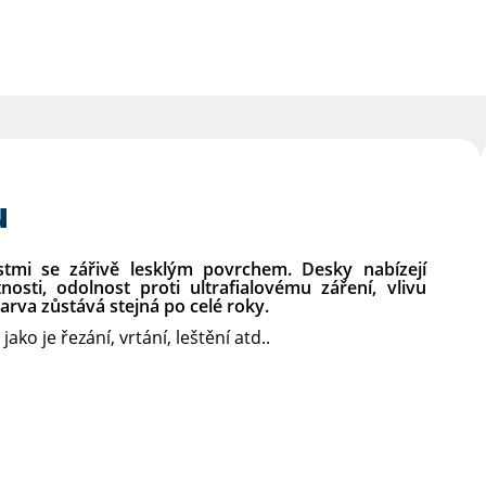
u
stmi se zářivě lesklým povrchem. Desky nabízejí
sti, odolnost proti ultrafialovému záření, vlivu
barva zůstává stejná po celé roky.
ko je řezání, vrtání, leštění atd..