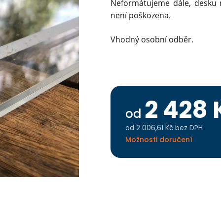
Neformátujeme dále, desku n
není poškozena.
Vhodný osobní odběr.
2 428 
od
od
2 006,61 Kč
bez DPH
Měrná
Možnosti doručení
cena: