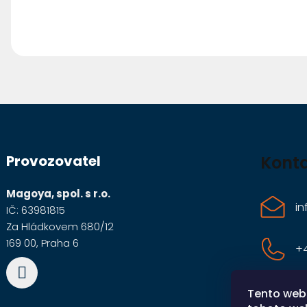
Z
á
Provozovatel
Kont
p
a
Magoya, spol. s r.o.
in
IČ: 63981815
t
Za Hládkovem 680/12
í
169 00, Praha 6
+4
+
Tento web