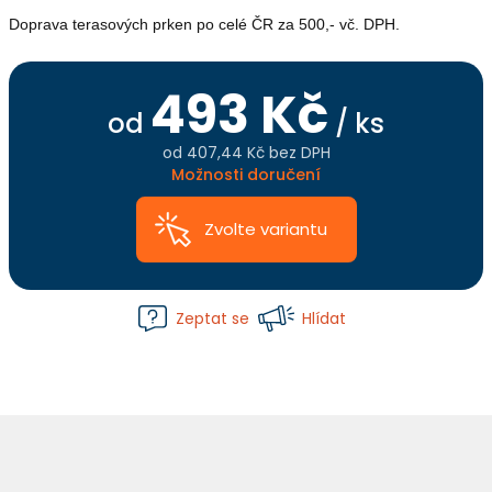
Doprava terasových prken po celé ČR za 500,- vč. DPH.
493 Kč
od
/ ks
od
407,44 Kč
bez DPH
Měrná
Možnosti doručení
cena:
Zvolte variantu
Zeptat se
Hlídat