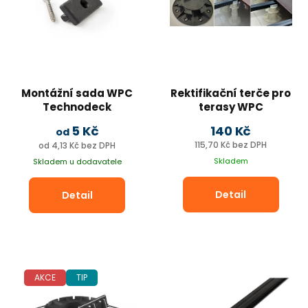
Montážní sada WPC
Rektifikační terče pro
Technodeck
terasy WPC
Nejlevněji v ČR
5 Kč
140 Kč
od
115,70 Kč bez DPH
od 4,13 Kč bez DPH
Skladem
Skladem u dodavatele
Detail
Detail
AKCE
TIP