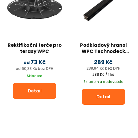
Rektifikační terče pro
Podkladový hranol
terasy WPC
WPC Technodeck
Strong
73 Kč
289 Kč
od
238,84 Kč bez DPH
od 60,33 Kč bez DPH
Měrná
289 Kč / 1 ks
Skladem
cena:
Skladem u dodavatele
Detail
Detail