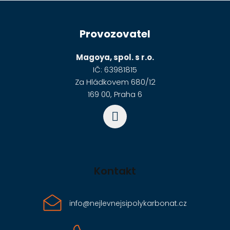
Z
á
Provozovatel
p
a
Magoya, spol. s r.o.
t
IČ: 63981815
í
Za Hládkovem 680/12
169 00, Praha 6
Kontakt
info
@
nejlevnejsipolykarbonat.cz