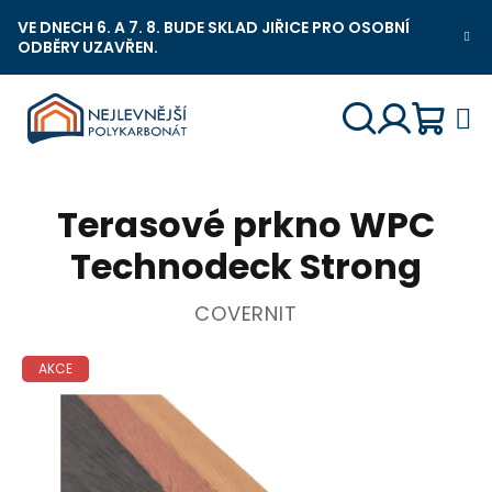
Přejít
VE DNECH 6. A 7. 8. BUDE SKLAD JIŘICE PRO OSOBNÍ
na
ODBĚRY UZAVŘEN.
Nejlevnější Polykarbonát Chat
obsah
Náku
Hledat
Přihlášení
Terasové prkno WPC
košík
Technodeck Strong
COVERNIT
AKCE