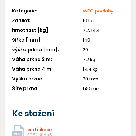
Kategorie
:
WPC podlahy
Záruka
:
10 let
hmotnost [kg]
:
7,2, 14,4
šířka [mm]
:
140
výška prkna [mm]
:
20
Váha prkna 2 m
:
7,2 kg
Váha prkna 4 m
:
14,4 kg
Výška prkna
:
20 mm
Šíře prkna
:
140 mm
Ke stažení
certifikace
PDF
665 kB