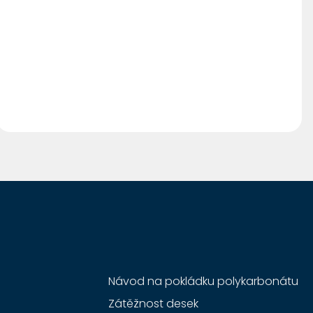
Návod na pokládku polykarbonátu
Zátěžnost desek