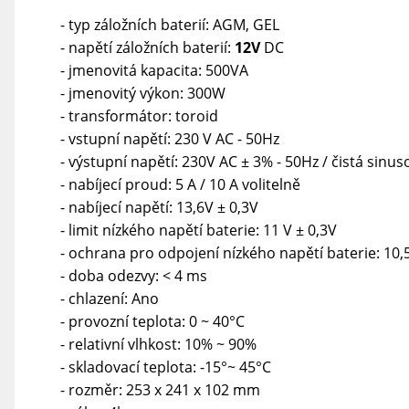
- typ záložních baterií: AGM, GEL
- napětí záložních baterií:
12V
DC
- jmenovitá kapacita: 500VA
- jmenovitý výkon: 300W
- transformátor: toroid
- vstupní napětí: 230 V AC - 50Hz
- výstupní napětí: 230V AC ± 3% - 50Hz / čistá sinus
- nabíjecí proud: 5 A / 10 A volitelně
- nabíjecí napětí: 13,6V ± 0,3V
- limit nízkého napětí baterie: 11 V ± 0,3V
- ochrana pro odpojení nízkého napětí baterie: 10,
- doba odezvy: < 4 ms
- chlazení: Ano
- provozní teplota: 0 ~ 40°C
- relativní vlhkost: 10% ~ 90%
- skladovací teplota: -15°~ 45°C
- rozměr: 253 x 241 x 102 mm