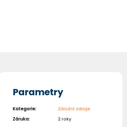
Nejlevnější Polykarbonát Chat
Parametry
Kategorie
:
Záložní zdroje
Záruka
:
2 roky