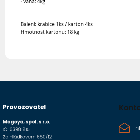
- váha: 4kg
Balení: krabice 1ks / karton 4ks
Hmotnost kartonu: 18 kg
Z
á
Provozovatel
Kont
p
a
Magoya, spol. s r.o.
in
IČ: 63981815
t
Za Hládkovem 680/12