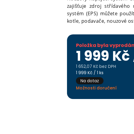
zajišťuje zdroj střídavého
systém (EPS) můžete použít
kotle, podavače, nouzové os
Položka byla vyprodá
1 999 Kč
1 652,07 Kč bez DPH
Měrná
1 999 Kč / 1 ks
cena:
Na dotaz
Možnosti doručení