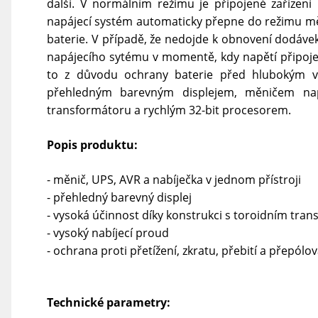
další. V normálním režimu je připojené zařízen
napájecí systém automaticky přepne do režimu měn
baterie. V případě, že nedojde k obnovení dodávek
napájecího sytému v momentě, kdy napětí připojen
to z důvodu ochrany baterie před hlubokým v
přehledným barevným displejem, měničem na
transformátoru a rychlým 32-bit procesorem.
Popis produktu:
- měnič, UPS, AVR a nabíječka v jednom přístroji
- přehledný barevný displej
- vysoká účinnost díky konstrukci s toroidním tr
- vysoký nabíjecí proud
- ochrana proti přetížení, zkratu, přebití a přepólov
Technické parametry: