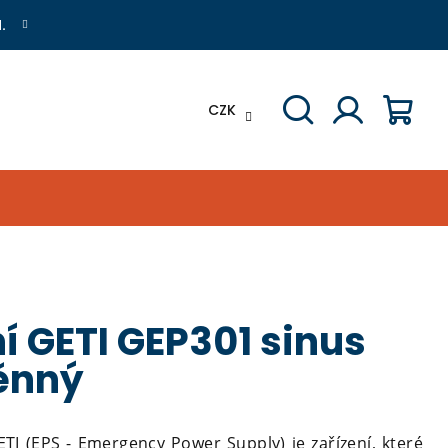
.
CZK
Hledat
Přihlášení
Náku
koší
ní GETI GEP301 sinus
ěnný
I (EPS - Emergency Power Supply) je zařízení, které