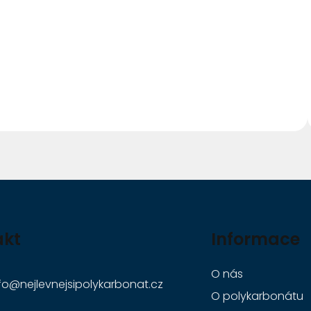
akt
Informace
O nás
fo
@
nejlevnejsipolykarbonat.cz
O polykarbonátu