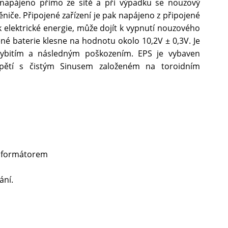
í napájeno přímo ze sítě a při výpadku se nouzový
iče. Připojené zařízení je pak napájeno z připojené
 elektrické energie, může dojít k vypnutí nouzového
é baterie klesne na hodnotu okolo 10,2V ± 0,3V. Je
ybitím a následným poškozením. EPS je vybaven
pětí s čistým Sinusem založeném na toroidním
ansformátorem
ání.