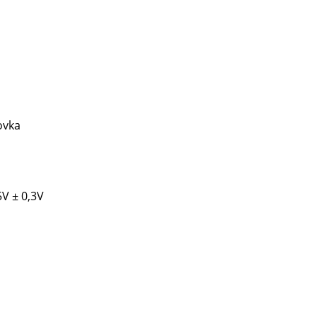
ovka
5V ± 0,3V