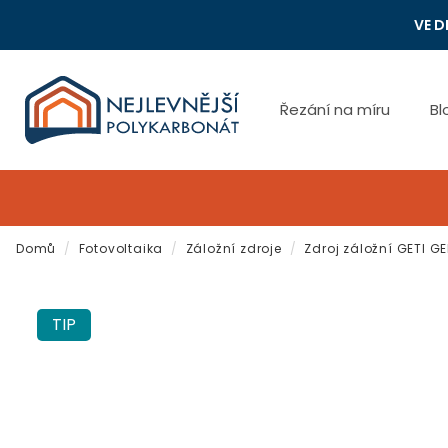
Přejít
VE D
na
obsah
Řezání na míru
Bl
Domů
/
Fotovoltaika
/
Záložní zdroje
/
Zdroj záložní GETI G
TIP