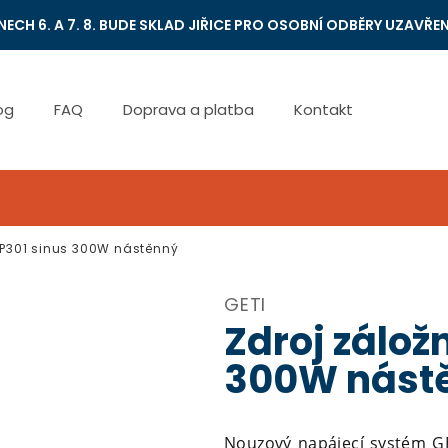
NECH 6. A 7. 8. BUDE SKLAD JIŘICE PRO OSOBNÍ ODBĚRY UZAVŘEN
og
FAQ
Doprava a platba
Kontakt
EP301 sinus 300W nástěnný
GETI
Zdroj zálož
300W nást
Nouzový napájecí systém GET